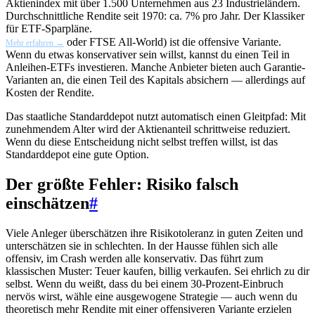
Aktienindex mit über 1.500 Unternehmen aus 23 Industrieländern.
Durchschnittliche Rendite seit 1970: ca. 7% pro Jahr. Der Klassiker
für ETF-Sparpläne.
oder FTSE All-World) ist die offensive Variante.
Mehr erfahren →
Wenn du etwas konservativer sein willst, kannst du einen Teil in
Anleihen-ETFs investieren. Manche Anbieter bieten auch Garantie-
Varianten an, die einen Teil des Kapitals absichern — allerdings auf
Kosten der Rendite.
Das staatliche Standarddepot nutzt automatisch einen Gleitpfad: Mit
zunehmendem Alter wird der Aktienanteil schrittweise reduziert.
Wenn du diese Entscheidung nicht selbst treffen willst, ist das
Standarddepot eine gute Option.
Der größte Fehler: Risiko falsch
einschätzen
#
Viele Anleger überschätzen ihre Risikotoleranz in guten Zeiten und
unterschätzen sie in schlechten. In der Hausse fühlen sich alle
offensiv, im Crash werden alle konservativ. Das führt zum
klassischen Muster: Teuer kaufen, billig verkaufen. Sei ehrlich zu dir
selbst. Wenn du weißt, dass du bei einem 30-Prozent-Einbruch
nervös wirst, wähle eine ausgewogene Strategie — auch wenn du
theoretisch mehr Rendite mit einer offensiveren Variante erzielen