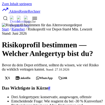
Zum Inhalt springen
AktienRente
Rechner
Start
/
Ratgeber
/ Risikoprofil vor Depot-Start
4 Min. Lesezeit
Stand: Juni 2026
Risikoprofil bestimmen —
Welcher Anlegertyp bist du?
Bevor du dein Depot eröffnest, solltest du wissen, wie viel Risiko
du wirklich vertragen kannst.
Stand: 27.10.2026
X
LinkedIn
WhatsApp
Link
Das Wichtigste in Kürze
#
Drei Anlegertypen: konservativ, ausgewogen, offensiv
Entscheidende Frage: Wie reagierst du bei
-30 %
Kursverlust?