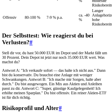
%
moderate
Risikobereit
Langer
ca. -40
Anlagehoriz
Offensiv
80-100 %
7-9 % p.a.
%
hohe
Risikobereit
Der Selbsttest: Wie reagierst du bei
Verlusten?
#
Stell dir vor, du hast 50.000 EUR im Depot und der Markt fällt um
30 Prozent. Dein Depot ist jetzt nur noch 35.000 EUR wert. Was
machst du?
Antwort A: "Ich verkaufe sofort — das halte ich nicht aus." Dann
bist du konservativ. Du brauchst eine Anlage mit weniger
Schwankungen. Antwort B: "Ich mache mir Sorgen, halte aber
durch." Du bist ausgewogen. Ein Mix aus Aktien und Anleihen
passt zu dir. Antwort C: "Super, günstige Kaufgelegenheit! Ich
erhöhe meinen Sparplan." Du bist offensiv. Ein reiner Aktien-ETF
ist für dich richtig.
Risikoprofil und Alter
#