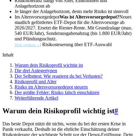
Risikotoleranz hängt von Alter, Einkommen und
Anlagehorizont ab
Je länger der Anlagehorizont, desto mehr Risiko ist sinnvoll
Im
Altersvorsorgedepot
Was ist Altersvorsorgedepot?
Neues
staatlich gefördertes ETF-Depot für die Altersvorsorge ab
2026/2027. Ersetzt die Riester-Rente. Mit Grundzulage (max.
540 EUR/Jahr), Sonderausgabenabzug (bis 1.800 EUR/Jahr)
und Pfändungsschutz.
: Risikosteuerung über ETF-Auswahl
Mehr erfahren →
Inhalt
Warum dein Risikoprofil wichtig ist
Die drei Anlegertypen
Der Selbsttest: Wie reagierst du bei Verlusten?
Risikoprofil und Alter
Risiko im Altersvorsorgedepot steuern
Der größte Fehler: Risiko falsch einschätzen
Weiterführende Artikel
Warum dein Risikoprofil wichtig ist
#
Das beste Depot nützt dir nichts, wenn du bei der ersten Krise in
Panik verkaufst. Deshalb ist die ehrliche Einschätzung deiner
Risikotoleranz der wichtigste Schritt vor der Depot-Eröffnung. Dein