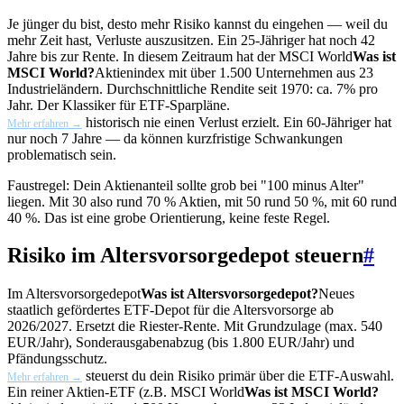
Je jünger du bist, desto mehr Risiko kannst du eingehen — weil du
mehr Zeit hast, Verluste auszusitzen. Ein 25-Jähriger hat noch 42
Jahre bis zur Rente. In diesem Zeitraum hat der
MSCI World
Was ist
MSCI World?
Aktienindex mit über 1.500 Unternehmen aus 23
Industrieländern. Durchschnittliche Rendite seit 1970: ca. 7% pro
Jahr. Der Klassiker für ETF-Sparpläne.
historisch nie einen Verlust erzielt. Ein 60-Jähriger hat
Mehr erfahren →
nur noch 7 Jahre — da können kurzfristige Schwankungen
problematisch sein.
Faustregel: Dein Aktienanteil sollte grob bei "100 minus Alter"
liegen. Mit 30 also rund 70 % Aktien, mit 50 rund 50 %, mit 60 rund
40 %. Das ist eine grobe Orientierung, keine feste Regel.
Risiko im Altersvorsorgedepot steuern
#
Im
Altersvorsorgedepot
Was ist Altersvorsorgedepot?
Neues
staatlich gefördertes ETF-Depot für die Altersvorsorge ab
2026/2027. Ersetzt die Riester-Rente. Mit Grundzulage (max. 540
EUR/Jahr), Sonderausgabenabzug (bis 1.800 EUR/Jahr) und
Pfändungsschutz.
steuerst du dein Risiko primär über die ETF-Auswahl.
Mehr erfahren →
Ein reiner Aktien-ETF (z.B.
MSCI World
Was ist MSCI World?