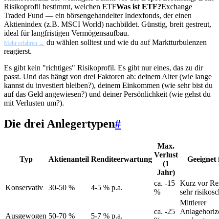
Risikoprofil bestimmt, welchen
ETF
Was ist ETF?
Exchange
Traded Fund — ein börsengehandelter Indexfonds, der einen
Aktienindex (z.B. MSCI World) nachbildet. Günstig, breit gestreut,
ideal für langfristigen Vermögensaufbau.
du wählen solltest und wie du auf Marktturbulenzen
Mehr erfahren →
reagierst.
Es gibt kein "richtiges" Risikoprofil. Es gibt nur eines, das zu dir
passt. Und das hängt von drei Faktoren ab: deinem Alter (wie lange
kannst du investiert bleiben?), deinem Einkommen (wie sehr bist du
auf das Geld angewiesen?) und deiner Persönlichkeit (wie gehst du
mit Verlusten um?).
Die drei Anlegertypen
#
Max.
Verlust
Typ
Aktienanteil
Renditeerwartung
Geeignet 
(1
Jahr)
ca. -15
Kurz vor Re
Konservativ
30-50 %
4-5 % p.a.
%
sehr risikos
Mittlerer
ca. -25
Anlagehoriz
Ausgewogen
50-70 %
5-7 % p.a.