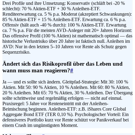
Drei Profile und ihre Umsetzung: Konservativ (schläft bei -20 %
schlecht): 70 % Aktien-ETF + 30 % Anleihen-ETF.
Renditeerwartung ca. 5 % p.a. Moderat (akzeptiert Schwankungen):
85 % Aktien-ETF + 15 % Anleihen-ETF. Erwartung ca. 6 % p.a.
Offensiv (hält auch -40 % durch): 100 % Aktien-ETF. Erwartung
ca. 7 % p.a. Für die meisten AVD-Anleger mit 20+ Jahren Horizont:
Das offensive Profil (100 % Aktien) ist mathematisch optimal — das
historische Verlustrisiko über 20 Jahre ist faktisch null. Anleihen im
AVD: Nur in den letzten 5–10 Jahren vor Rente als Schutz gegen
Sequenzrisiko.
Ändert sich das Risikoprofil über das Leben und
wann muss man reagieren?
#
Ja — und es sollte sich ändern. Gleitpfad-Strategie: Mit 30: 100 %
Aktien. Mit 50: 90 % Aktien, 10 % Anleihen. Mit 60: 80 % Aktien,
20 % Anleihen. Mit 65: 70 % Aktien, 30 % Anleihen. Der Übergang
sollte schrittweise und regelmäßig erfolgen — nicht auf einmal.
Praxisregel: 5 Jahre vor Renteneintritt mit der Anleihen-
Beimischung beginnen. Anleihen-ETF: z.B. iShares Core Global
Aggregate Bond ETF (TER 0,10 %). Psychologischer Vorteil: Ein
defensiveres Portfolio kurz vor Rente schützt vor Panikverkauf bei
einem Crash im ungünstigsten Moment.