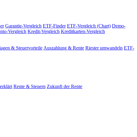
er
Garantie-Vergleich
ETF-Finder
ETF-Vergleich (Chart)
Demo-
nto-Vergleich
Kredit-Vergleich
Kreditkarten-Vergleich
agen & Steuervorteile
Auszahlung & Rente
Riester umwandeln
ETF-
erklärt
Rente & Steuern
Zukunft der Rente