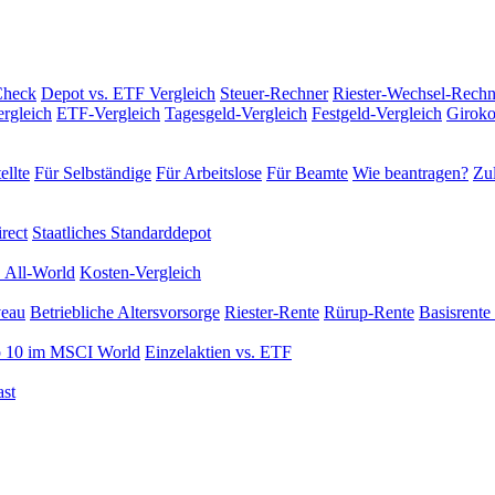
Check
Depot vs. ETF Vergleich
Steuer-Rechner
Riester-Wechsel-Rechn
rgleich
ETF-Vergleich
Tagesgeld-Vergleich
Festgeld-Vergleich
Giroko
ellte
Für Selbständige
Für Arbeitslose
Für Beamte
Wie beantragen?
Zul
rect
Staatliches Standarddepot
 All-World
Kosten-Vergleich
veau
Betriebliche Altersvorsorge
Riester-Rente
Rürup-Rente
Basisrente 
 10 im MSCI World
Einzelaktien vs. ETF
st