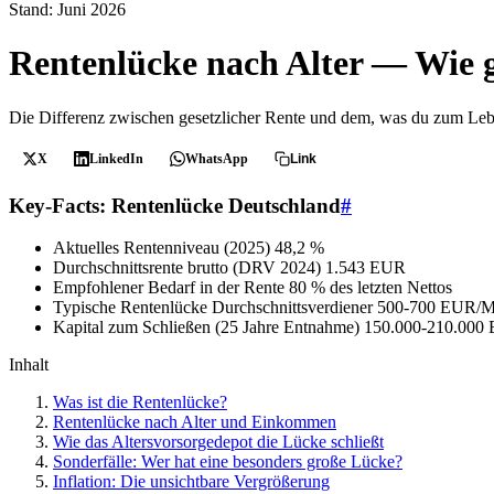
Stand: Juni 2026
Rentenlücke nach Alter — Wie g
Die Differenz zwischen gesetzlicher Rente und dem, was du zum Lebe
X
LinkedIn
WhatsApp
Link
Key-Facts: Rentenlücke Deutschland
#
Aktuelles Rentenniveau (2025)
48,2 %
Durchschnittsrente brutto (DRV 2024)
1.543 EUR
Empfohlener Bedarf in der Rente
80 % des letzten Nettos
Typische Rentenlücke Durchschnittsverdiener
500-700 EUR/M
Kapital zum Schließen (25 Jahre Entnahme)
150.000-210.000
Inhalt
Was ist die Rentenlücke?
Rentenlücke nach Alter und Einkommen
Wie das Altersvorsorgedepot die Lücke schließt
Sonderfälle: Wer hat eine besonders große Lücke?
Inflation: Die unsichtbare Vergrößerung