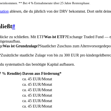
ttseinkommen. ** Bei 4 % Entnahmerate über 25 Jahre Rentenphase.
mation
ablesen, die du jährlich von der DRV bekommst. Dort steht dein
ließt
#
nlücke zu schließen. Mit
ETF
Was ist ETF?
Exchange Traded Fund — ei
rmögensaufbau.
ge
Was ist Grundzulage?
Staatlicher Zuschuss zum Altersvorsorgedep
?
Zusätzliche staatliche Zulage von bis zu 300 EUR pro kindergeldberec
 systematisch das benötigte Kapital aufbauen.
(7 % Rendite)
Davon aus Förderung*
ca. 45 EUR/Monat
ca. 45 EUR/Monat
ca. 45 EUR/Monat
ca. 45 EUR/Monat
ca. 45 EUR/Monat
ca. 45 EUR/Monat