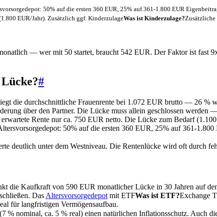
rsvorsorgedepot: 50% auf die ersten 360 EUR, 25% auf 361-1.800 EUR Eigenbeitr
1.800 EUR/Jahr). Zusätzlich ggf.
Kinderzulage
Was ist Kinderzulage?
Zusätzliche
onatlich — wer mit 50 startet, braucht 542 EUR. Der Faktor ist fast 9x.
e Lücke?
#
egt die durchschnittliche Frauenrente bei 1.072 EUR brutto — 26 % we
rung über den Partner. Die Lücke muss allein geschlossen werden — daf
rwartete Rente nur ca. 750 EUR netto. Die Lücke zum Bedarf (1.100 EUR
 Altersvorsorgedepot: 50% auf die ersten 360 EUR, 25% auf 361-1.80
te deutlich unter dem Westniveau. Die Rentenlücke wird oft durch fe
 sinkt die Kaufkraft von 590 EUR monatlicher Lücke in 30 Jahren auf 
 schließen. Das
Altersvorsorgedepot
mit
ETF
Was ist ETF?
Exchange Tr
deal für langfristigen Vermögensaufbau.
 (7 % nominal, ca. 5 % real) einen natürlichen Inflationsschutz. Auch d