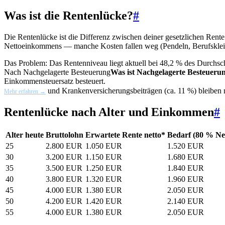
Was ist die Rentenlücke?
#
Die Rentenlücke ist die Differenz zwischen deiner gesetzlichen Rent
Nettoeinkommens — manche Kosten fallen weg (Pendeln, Berufskleidun
Das Problem: Das Rentenniveau liegt aktuell bei 48,2 % des Durchsc
Nach
Nachgelagerte Besteuerung
Was ist Nachgelagerte Besteueru
Einkommensteuersatz besteuert.
und Krankenversicherungsbeiträgen (ca. 11 %) bleiben 
Mehr erfahren →
Rentenlücke nach Alter und Einkommen
#
Alter heute
Bruttolohn
Erwartete Rente netto*
Bedarf (80 % Ne
25
2.800 EUR
1.050 EUR
1.520 EUR
30
3.200 EUR
1.150 EUR
1.680 EUR
35
3.500 EUR
1.250 EUR
1.840 EUR
40
3.800 EUR
1.320 EUR
1.960 EUR
45
4.000 EUR
1.380 EUR
2.050 EUR
50
4.200 EUR
1.420 EUR
2.140 EUR
55
4.000 EUR
1.380 EUR
2.050 EUR