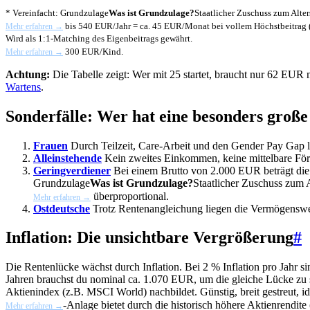
* Vereinfacht:
Grundzulage
Was ist Grundzulage?
Staatlicher Zuschuss zum Alte
bis 540 EUR/Jahr = ca. 45 EUR/Monat bei vollem Höchstbeitrag (
Mehr erfahren →
Wird als 1:1-Matching des Eigenbeitrags gewährt.
300 EUR/Kind.
Mehr erfahren →
Achtung:
Die Tabelle zeigt: Wer mit 25 startet, braucht nur 62 EUR m
Wartens
.
Sonderfälle: Wer hat eine besonders groß
Frauen
Durch Teilzeit, Care-Arbeit und den Gender Pay Gap li
Alleinstehende
Kein zweites Einkommen, keine mittelbare Förde
Geringverdiener
Bei einem Brutto von 2.000 EUR beträgt die e
Grundzulage
Was ist Grundzulage?
Staatlicher Zuschuss zum
überproportional.
Mehr erfahren →
Ostdeutsche
Trotz Rentenangleichung liegen die Vermögenswer
Inflation: Die unsichtbare Vergrößerung
#
Die Rentenlücke wächst durch Inflation. Bei 2 % Inflation pro Jahr
Jahren brauchst du nominal ca. 1.070 EUR, um die gleiche Lücke zu
Aktienindex (z.B. MSCI World) nachbildet. Günstig, breit gestreut, i
-Anlage bietet durch die historisch höhere Aktienrendite
Mehr erfahren →