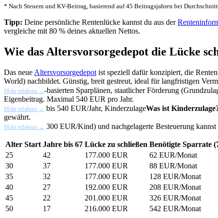
* Nach Steuern und KV-Beitrag, basierend auf 45 Beitragsjahren bei Durchschni
Tipp:
Deine persönliche Rentenlücke kannst du aus der
Renteninfor
vergleiche mit 80 % deines aktuellen Nettos.
Wie das Altersvorsorgedepot die Lücke sch
Das neue
Altersvorsorgedepot
ist speziell dafür konzipiert, die Rente
World) nachbildet. Günstig, breit gestreut, ideal für langfristigen Ve
-basierten Sparplänen, staatlicher Förderung (
Grundzula
Mehr erfahren →
Eigenbeitrag. Maximal 540 EUR pro Jahr.
bis 540 EUR/Jahr,
Kinderzulage
Was ist Kinderzulage
Mehr erfahren →
gewährt.
300 EUR/Kind) und nachgelagerte Besteuerung kannst du
Mehr erfahren →
Alter Start
Jahre bis 67
Lücke zu schließen
Benötigte Sparrate 
25
42
177.000 EUR
62 EUR/Monat
30
37
177.000 EUR
88 EUR/Monat
35
32
177.000 EUR
128 EUR/Monat
40
27
192.000 EUR
208 EUR/Monat
45
22
201.000 EUR
326 EUR/Monat
50
17
216.000 EUR
542 EUR/Monat