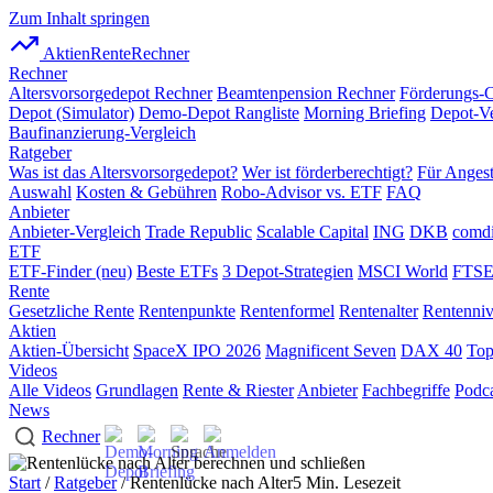
Zum Inhalt springen
AktienRente
Rechner
Rechner
Altersvorsorgedepot Rechner
Beamtenpension Rechner
Förderungs-
Depot (Simulator)
Demo-Depot Rangliste
Morning Briefing
Depot-Ve
Baufinanzierung-Vergleich
Ratgeber
Was ist das Altersvorsorgedepot?
Wer ist förderberechtigt?
Für Angest
Auswahl
Kosten & Gebühren
Robo-Advisor vs. ETF
FAQ
Anbieter
Anbieter-Vergleich
Trade Republic
Scalable Capital
ING
DKB
comdi
ETF
ETF-Finder (neu)
Beste ETFs
3 Depot-Strategien
MSCI World
FTSE
Rente
Gesetzliche Rente
Rentenpunkte
Rentenformel
Rentenalter
Rentenni
Aktien
Aktien-Übersicht
SpaceX IPO 2026
Magnificent Seven
DAX 40
Top
Videos
Alle Videos
Grundlagen
Rente & Riester
Anbieter
Fachbegriffe
Podca
News
Rechner
Start
/
Ratgeber
/ Rentenlücke nach Alter
5 Min. Lesezeit