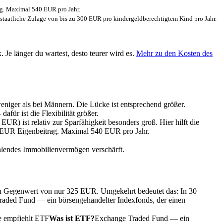
ag. Maximal 540 EUR pro Jahr.
 staatliche Zulage von bis zu 300 EUR pro kindergeldberechtigtem Kind pro Jahr.
 Je länger du wartest, desto teurer wird es.
Mehr zu den Kosten des
niger als bei Männern. Die Lücke ist entsprechend größer.
ür ist die Flexibilität größer.
) ist relativ zur Sparfähigkeit besonders groß. Hier hilft die
0 EUR Eigenbeitrag. Maximal 540 EUR pro Jahr.
hlendes Immobilienvermögen verschärft.
den Gegenwert von nur 325 EUR. Umgekehrt bedeutet das: In 30
aded Fund — ein börsengehandelter Indexfonds, der einen
ie empfiehlt
ETF
Was ist ETF?
Exchange Traded Fund — ein