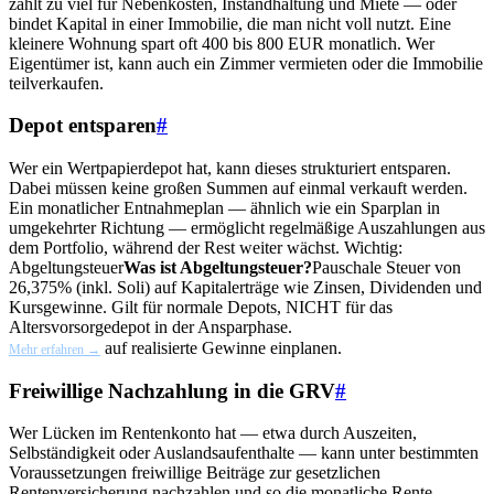
zahlt zu viel für Nebenkosten, Instandhaltung und Miete — oder
bindet Kapital in einer Immobilie, die man nicht voll nutzt. Eine
kleinere Wohnung spart oft 400 bis 800 EUR monatlich. Wer
Eigentümer ist, kann auch ein Zimmer vermieten oder die Immobilie
teilverkaufen.
Depot entsparen
#
Wer ein Wertpapierdepot hat, kann dieses strukturiert entsparen.
Dabei müssen keine großen Summen auf einmal verkauft werden.
Ein monatlicher Entnahmeplan — ähnlich wie ein Sparplan in
umgekehrter Richtung — ermöglicht regelmäßige Auszahlungen aus
dem Portfolio, während der Rest weiter wächst. Wichtig:
Abgeltungsteuer
Was ist Abgeltungsteuer?
Pauschale Steuer von
26,375% (inkl. Soli) auf Kapitalerträge wie Zinsen, Dividenden und
Kursgewinne. Gilt für normale Depots, NICHT für das
Altersvorsorgedepot in der Ansparphase.
auf realisierte Gewinne einplanen.
Mehr erfahren →
Freiwillige Nachzahlung in die GRV
#
Wer Lücken im Rentenkonto hat — etwa durch Auszeiten,
Selbständigkeit oder Auslandsaufenthalte — kann unter bestimmten
Voraussetzungen freiwillige Beiträge zur gesetzlichen
Rentenversicherung nachzahlen und so die monatliche Rente