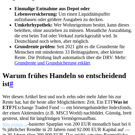
Einmalige Entnahme aus Depot oder
Lebensversicherung:
Um einen Liquiditätspuffer
aufzubauen oder größere Ausgaben zu decken.
Umkehrhypothek:
Wer Wohneigentum besitzt, kann dieses
beleihen, ohne ausziehen zu müssen. Monatliche Auszahlung,
die erst beim Tod oder Verkauf zurückgezahlt wird. In
Deutschland noch selten, aber möglich.
Grundrente prüfen:
Seit 2021 gibt es die Grundrente für
Menschen mit mindestens 33 Beitragsjahren, aber kleiner
Rente. Die Prüfung läuft automatisch über die DRV. Mehr:
Grundrente und Grundsicherung erklärt
.
Warum frühes Handeln so entscheidend
ist
#
Wer diesen Artikel liest und noch zehn oder mehr Jahre bis zur
Rente hat, hat die beste aller Möglichkeiten: Zeit. Ein
ETF
Was ist
ETF?
Exchange Traded Fund — ein börsengehandelter Indexfonds,
der einen Aktienindex (z.B. MSCI World) nachbildet. Günstig, breit
gestreut, ideal für langfristigen Vermögensaufbau.
-basierter Sparplan von 200 EUR monatlich baut bei 6
Mehr erfahren →
% jährlicher Rendite in 20 Jahren rund 92.000 EUR Kapital auf —
in 30 Jahren über 200.000 EUR. Das reicht, um eine Rentenlücke