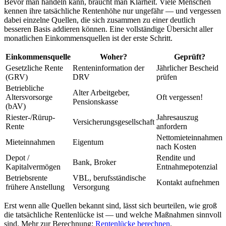
Bevor man handeln kann, braucht man Klarheit. Viele Menschen
kennen ihre tatsächliche Rentenhöhe nur ungefähr — und vergessen
dabei einzelne Quellen, die sich zusammen zu einer deutlich
besseren Basis addieren können. Eine vollständige Übersicht aller
monatlichen Einkommensquellen ist der erste Schritt.
Einkommensquelle
Woher?
Geprüft?
Gesetzliche Rente
Renteninformation der
Jährlicher Bescheid
(GRV)
DRV
prüfen
Betriebliche
Alter Arbeitgeber,
Altersvorsorge
Oft vergessen!
Pensionskasse
(bAV)
Riester-/Rürup-
Jahresauszug
Versicherungsgesellschaft
Rente
anfordern
Nettomieteinnahmen
Mieteinnahmen
Eigentum
nach Kosten
Depot /
Rendite und
Bank, Broker
Kapitalvermögen
Entnahmepotenzial
Betriebsrente
VBL, berufsständische
Kontakt aufnehmen
frühere Anstellung
Versorgung
Erst wenn alle Quellen bekannt sind, lässt sich beurteilen, wie groß
die tatsächliche Rentenlücke ist — und welche Maßnahmen sinnvoll
sind. Mehr zur Berechnung:
Rentenlücke berechnen
.