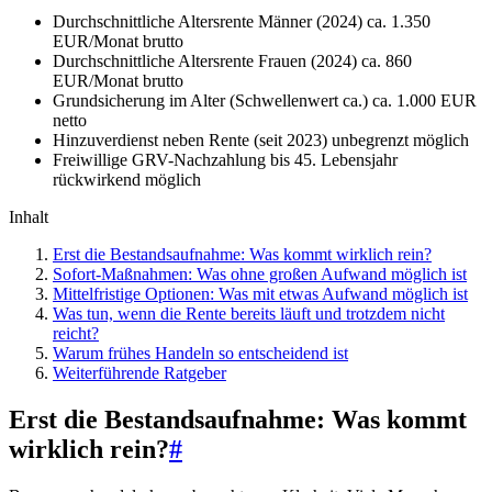
Durchschnittliche Altersrente Männer (2024)
ca. 1.350
EUR/Monat brutto
Durchschnittliche Altersrente Frauen (2024)
ca. 860
EUR/Monat brutto
Grundsicherung im Alter (Schwellenwert ca.)
ca. 1.000 EUR
netto
Hinzuverdienst neben Rente (seit 2023)
unbegrenzt möglich
Freiwillige GRV-Nachzahlung
bis 45. Lebensjahr
rückwirkend möglich
Inhalt
Erst die Bestandsaufnahme: Was kommt wirklich rein?
Sofort-Maßnahmen: Was ohne großen Aufwand möglich ist
Mittelfristige Optionen: Was mit etwas Aufwand möglich ist
Was tun, wenn die Rente bereits läuft und trotzdem nicht
reicht?
Warum frühes Handeln so entscheidend ist
Weiterführende Ratgeber
Erst die Bestandsaufnahme: Was kommt
wirklich rein?
#