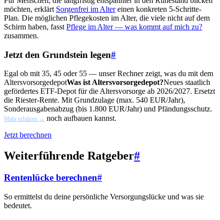
Für Menschen, die langfristig entspannter in den Ruhestand blicken
möchten, erklärt
Sorgenfrei im Alter
einen konkreten 5-Schritte-
Plan. Die möglichen Pflegekosten im Alter, die viele nicht auf dem
Schirm haben, fasst
Pflege im Alter — was kommt auf mich zu?
zusammen.
Jetzt den Grundstein legen
#
Egal ob mit 35, 45 oder 55 — unser Rechner zeigt, was du mit dem
Altersvorsorgedepot
Was ist Altersvorsorgedepot?
Neues staatlich
gefördertes ETF-Depot für die Altersvorsorge ab 2026/2027. Ersetzt
die Riester-Rente. Mit Grundzulage (max. 540 EUR/Jahr),
Sonderausgabenabzug (bis 1.800 EUR/Jahr) und Pfändungsschutz.
noch aufbauen kannst.
Mehr erfahren →
Jetzt berechnen
Weiterführende Ratgeber
#
Rentenlücke berechnen
#
So ermittelst du deine persönliche Versorgungslücke und was sie
bedeutet.