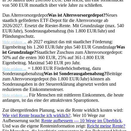
von 500 EUR monatlich über viele Jahre zu schließen.
Das
Altersvorsorgedepot
Was ist Altersvorsorgedepot?
Neues
staatlich gefördertes ETF-Depot für die Altersvorsorge ab
2026/2027. Ersetzt die Riester-Rente. Mit Grundzulage (max. 540
EUR/Jahr), Sonderausgabenabzug (bis 1.800 EUR/Jahr) und
Pfändungsschutz.
ab 2027 ergänzt das mit staatlicher Förderung:
Mehr erfahren →
Eigenbeitrag bis 1.260 EUR/Jahr plus 540 EUR
Grundzulage
Was
ist Grundzulage?
Staatlicher Zuschuss zum Altersvorsorgedepot:
50% auf die ersten 360 EUR, 25% auf 361-1.800 EUR
Eigenbeitrag. Maximal 540 EUR pro Jahr.
= 1.800 EUR Förderhöchstbetrag, dazu
Mehr erfahren →
Sonderausgabenabzug
Was ist Sonderausgabenabzug?
Beiträge
zum Altersvorsorgedepot (bis 1.800 EUR/Jahr) können als
Sonderausgaben in der Steuererklärung abgesetzt werden und
reduzieren die Einkommensteuer.
. Für Menschen mit mittlerem Einkommen, die heute
Mehr erfahren →
anfangen, ist das eine der attraktivsten Sparoptionen.
Zur übergreifenden Planung, was die Rente wirklich kosten wird:
Wie viel Rente brauche ich wirklich?
. Wer 10 Wege zur
Aufbesserung sucht:
Rente aufbessern — 10 Wege im Überblick
.
Und was die eigene Renteninformation zeigt:
Reicht meine Rente?