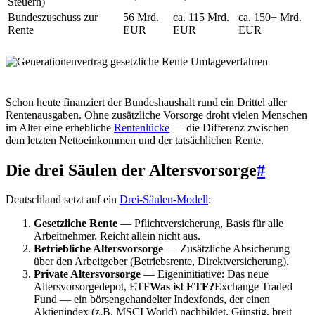
Steuern)
Bundeszuschuss zur
56 Mrd.
ca. 115 Mrd.
ca. 150+ Mrd.
Rente
EUR
EUR
EUR
Schon heute finanziert der Bundeshaushalt rund ein Drittel aller
Rentenausgaben. Ohne zusätzliche Vorsorge droht vielen Menschen
im Alter eine erhebliche
Rentenlücke
— die Differenz zwischen
dem letzten Nettoeinkommen und der tatsächlichen Rente.
Die drei Säulen der Altersvorsorge
#
Deutschland setzt auf ein
Drei-Säulen-Modell
:
Gesetzliche Rente
— Pflichtversicherung, Basis für alle
Arbeitnehmer. Reicht allein nicht aus.
Betriebliche Altersvorsorge
— Zusätzliche Absicherung
über den Arbeitgeber (Betriebsrente, Direktversicherung).
Private Altersvorsorge
— Eigeninitiative: Das neue
Altersvorsorgedepot,
ETF
Was ist ETF?
Exchange Traded
Fund — ein börsengehandelter Indexfonds, der einen
Aktienindex (z.B. MSCI World) nachbildet. Günstig, breit