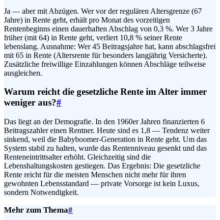
Ja — aber mit Abzügen. Wer vor der regulären Altersgrenze (67
Jahre) in Rente geht, erhält pro Monat des vorzeitigen
Rentenbeginns einen dauerhaften Abschlag von 0,3 %. Wer 3 Jahre
früher (mit 64) in Rente geht, verliert 10,8 % seiner Rente
lebenslang. Ausnahme: Wer 45 Beitragsjahre hat, kann abschlagsfrei
mit 65 in Rente (Altersrente für besonders langjährig Versicherte).
Zusätzliche freiwillige Einzahlungen können Abschläge teilweise
ausgleichen.
Warum reicht die gesetzliche Rente im Alter immer
weniger aus?
#
Das liegt an der Demografie. In den 1960er Jahren finanzierten 6
Beitragszahler einen Rentner. Heute sind es 1,8 — Tendenz weiter
sinkend, weil die Babyboomer-Generation in Rente geht. Um das
System stabil zu halten, wurde das Rentenniveau gesenkt und das
Renteneintrittsalter erhöht. Gleichzeitig sind die
Lebenshaltungskosten gestiegen. Das Ergebnis: Die gesetzliche
Rente reicht für die meisten Menschen nicht mehr für ihren
gewohnten Lebensstandard — private Vorsorge ist kein Luxus,
sondern Notwendigkeit.
Mehr zum Thema
#