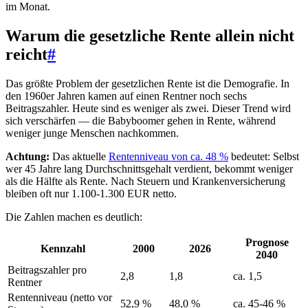
im Monat.
Warum die gesetzliche Rente allein nicht
reicht
#
Das größte Problem der gesetzlichen Rente ist die Demografie. In
den 1960er Jahren kamen auf einen Rentner noch sechs
Beitragszahler. Heute sind es weniger als zwei. Dieser Trend wird
sich verschärfen — die Babyboomer gehen in Rente, während
weniger junge Menschen nachkommen.
Achtung:
Das aktuelle
Rentenniveau von ca. 48 %
bedeutet: Selbst
wer 45 Jahre lang Durchschnittsgehalt verdient, bekommt weniger
als die Hälfte als Rente. Nach Steuern und Krankenversicherung
bleiben oft nur 1.100-1.300 EUR netto.
Die Zahlen machen es deutlich:
Prognose
Kennzahl
2000
2026
2040
Beitragszahler pro
2,8
1,8
ca. 1,5
Rentner
Rentenniveau (netto vor
52,9 %
48,0 %
ca. 45-46 %