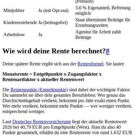
(Pension)
3,6 % Eigenanteil, Befreiung
Minijobber
Ja (mit Opt-out)
möglich
Staat übernimmt Beiträge für
Kindererziehende
Ja (beitragsfrei)
Erziehungszeiten
Agentur für Arbeit zahlt
Arbeitslose
Ja
Beiträge
Wie wird deine Rente berechnet?
#
Deine spätere Rente ergibt sich aus der
Rentenformel
. Sie lautet:
Monatsrente = Entgeltpunkte x Zugangsfaktor x
Rentenartfaktor x aktueller Rentenwert
Die
Rentenpunkte (Entgeltpunkte)
sind dabei der wichtigste Faktor.
Du sammelst sie über dein gesamtes Berufsleben: Wer genau das
Durchschnittsgehalt verdient, bekommt pro Jahr exakt einen Punkt.
Wer mehr verdient, bekommt mehr Punkte — wer weniger verdient,
entsprechend weniger.
Laut
Deutscher Rentenversicherung
liegt der aktuelle Rentenwert
2026 bei 40,79 EUR pro Entgeltpunkt (West). Hast du also 40
Punkte gesammelt, erhältst du eine Bruttorente von rund 1.632 EUR