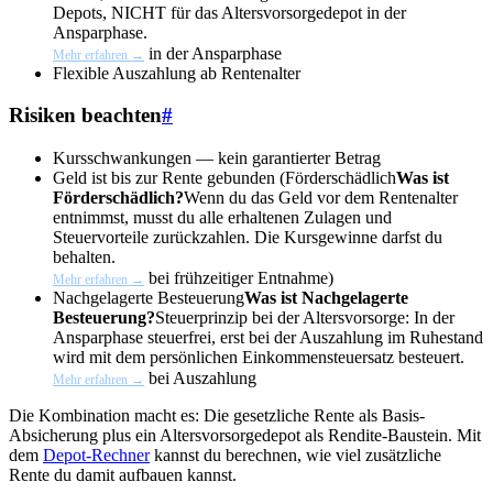
Depots, NICHT für das Altersvorsorgedepot in der
Ansparphase.
in der Ansparphase
Mehr erfahren →
Flexible Auszahlung ab Rentenalter
Risiken beachten
#
Kursschwankungen — kein garantierter Betrag
Geld ist bis zur Rente gebunden (
Förderschädlich
Was ist
Förderschädlich?
Wenn du das Geld vor dem Rentenalter
entnimmst, musst du alle erhaltenen Zulagen und
Steuervorteile zurückzahlen. Die Kursgewinne darfst du
behalten.
bei frühzeitiger Entnahme)
Mehr erfahren →
Nachgelagerte Besteuerung
Was ist Nachgelagerte
Besteuerung?
Steuerprinzip bei der Altersvorsorge: In der
Ansparphase steuerfrei, erst bei der Auszahlung im Ruhestand
wird mit dem persönlichen Einkommensteuersatz besteuert.
bei Auszahlung
Mehr erfahren →
Die Kombination macht es: Die gesetzliche Rente als Basis-
Absicherung plus ein Altersvorsorgedepot als Rendite-Baustein. Mit
dem
Depot-Rechner
kannst du berechnen, wie viel zusätzliche
Rente du damit aufbauen kannst.