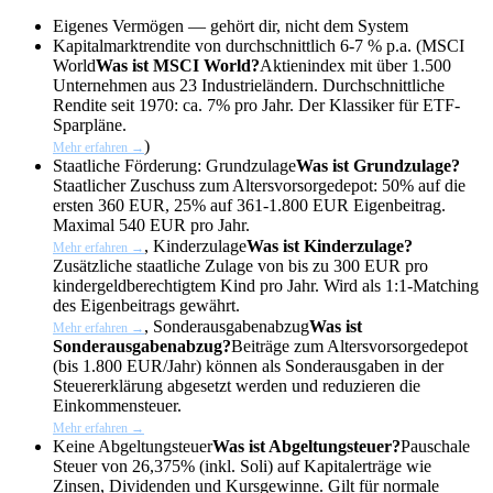
Eigenes Vermögen — gehört dir, nicht dem System
Kapitalmarktrendite von durchschnittlich 6-7 % p.a. (
MSCI
World
Was ist MSCI World?
Aktienindex mit über 1.500
Unternehmen aus 23 Industrieländern. Durchschnittliche
Rendite seit 1970: ca. 7% pro Jahr. Der Klassiker für ETF-
Sparpläne.
)
Mehr erfahren →
Staatliche Förderung:
Grundzulage
Was ist Grundzulage?
Staatlicher Zuschuss zum Altersvorsorgedepot: 50% auf die
ersten 360 EUR, 25% auf 361-1.800 EUR Eigenbeitrag.
Maximal 540 EUR pro Jahr.
,
Kinderzulage
Was ist Kinderzulage?
Mehr erfahren →
Zusätzliche staatliche Zulage von bis zu 300 EUR pro
kindergeldberechtigtem Kind pro Jahr. Wird als 1:1-Matching
des Eigenbeitrags gewährt.
,
Sonderausgabenabzug
Was ist
Mehr erfahren →
Sonderausgabenabzug?
Beiträge zum Altersvorsorgedepot
(bis 1.800 EUR/Jahr) können als Sonderausgaben in der
Steuererklärung abgesetzt werden und reduzieren die
Einkommensteuer.
Mehr erfahren →
Keine
Abgeltungsteuer
Was ist Abgeltungsteuer?
Pauschale
Steuer von 26,375% (inkl. Soli) auf Kapitalerträge wie
Zinsen, Dividenden und Kursgewinne. Gilt für normale