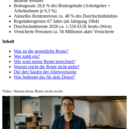
aktuelle Rentner
Beitragssatz
18,6 % des Bruttogehalts (Arbeitgeber +
Arbeitnehmer je 9,3 %)
Aktuelles Rentenniveau
ca. 48 % des Durchschnittslohns
Regelaltersgrenze
67 Jahre (ab Jahrgang 1964)
Durchschnittsrente 2026
ca. 1.550 EUR brutto (West)
Versicherte Personen
ca. 56 Millionen aktiv Versicherte
Inhalt
Was ist die gesetzliche Rente?
Wer zahlt ein?
Wie wird meine Rente berechnet?
Warum reicht die Rente nicht mehr?
Die drei Säulen der Altersvorsorge
Was bedeutet das für dein Depot?
Video: Warum deine Rente nicht reicht