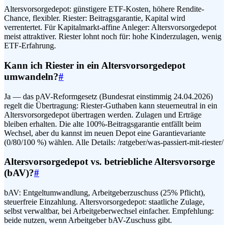
Altersvorsorgedepot: günstigere ETF-Kosten, höhere Rendite-
Chance, flexibler. Riester: Beitragsgarantie, Kapital wird
verrentertet. Für Kapitalmarkt-affine Anleger: Altersvorsorgedepot
meist attraktiver. Riester lohnt noch für: hohe Kinderzulagen, wenig
ETF-Erfahrung.
Kann ich Riester in ein Altersvorsorgedepot
umwandeln?
#
Ja — das pAV-Reformgesetz (Bundesrat einstimmig 24.04.2026)
regelt die Übertragung: Riester-Guthaben kann steuerneutral in ein
Altersvorsorgedepot übertragen werden. Zulagen und Erträge
bleiben erhalten. Die alte 100%-Beitragsgarantie entfällt beim
Wechsel, aber du kannst im neuen Depot eine Garantievariante
(0/80/100 %) wählen. Alle Details: /ratgeber/was-passiert-mit-riester/
Altersvorsorgedepot vs. betriebliche Altersvorsorge
(bAV)?
#
bAV: Entgeltumwandlung, Arbeitgeberzuschuss (25% Pflicht),
steuerfreie Einzahlung. Altersvorsorgedepot: staatliche Zulage,
selbst verwaltbar, bei Arbeitgeberwechsel einfacher. Empfehlung:
beide nutzen, wenn Arbeitgeber bAV-Zuschuss gibt.