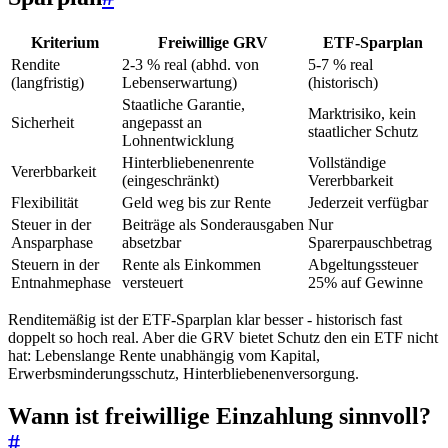
Kriterium
Freiwillige GRV
ETF-Sparplan
Rendite
2-3 % real (abhd. von
5-7 % real
(langfristig)
Lebenserwartung)
(historisch)
Staatliche Garantie,
Marktrisiko, kein
Sicherheit
angepasst an
staatlicher Schutz
Lohnentwicklung
Hinterbliebenenrente
Vollständige
Vererbbarkeit
(eingeschränkt)
Vererbbarkeit
Flexibilität
Geld weg bis zur Rente
Jederzeit verfügbar
Steuer in der
Beiträge als Sonderausgaben
Nur
Ansparphase
absetzbar
Sparerpauschbetrag
Steuern in der
Rente als Einkommen
Abgeltungssteuer
Entnahmephase
versteuert
25% auf Gewinne
Renditemäßig ist der ETF-Sparplan klar besser - historisch fast
doppelt so hoch real. Aber die GRV bietet Schutz den ein ETF nicht
hat: Lebenslange Rente unabhängig vom Kapital,
Erwerbsminderungsschutz, Hinterbliebenenversorgung.
Wann ist freiwillige Einzahlung sinnvoll?
#