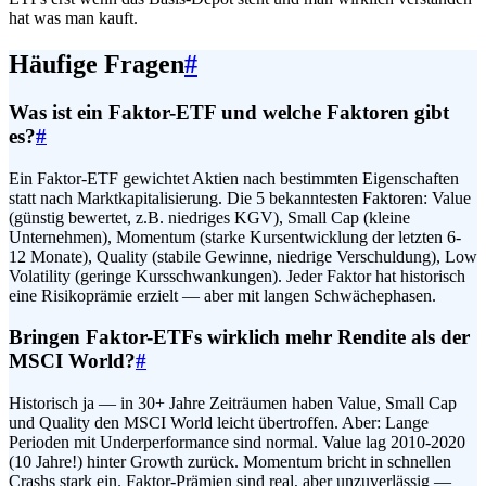
hat was man kauft.
Häufige Fragen
#
Was ist ein Faktor-ETF und welche Faktoren gibt
es?
#
Ein Faktor-ETF gewichtet Aktien nach bestimmten Eigenschaften
statt nach Marktkapitalisierung. Die 5 bekanntesten Faktoren: Value
(günstig bewertet, z.B. niedriges KGV), Small Cap (kleine
Unternehmen), Momentum (starke Kursentwicklung der letzten 6-
12 Monate), Quality (stabile Gewinne, niedrige Verschuldung), Low
Volatility (geringe Kurs­schwankungen). Jeder Faktor hat historisch
eine Risikoprämie erzielt — aber mit langen Schwächephasen.
Bringen Faktor-ETFs wirklich mehr Rendite als der
MSCI World?
#
Historisch ja — in 30+ Jahre Zeiträumen haben Value, Small Cap
und Quality den MSCI World leicht übertroffen. Aber: Lange
Perioden mit Underperformance sind normal. Value lag 2010-2020
(10 Jahre!) hinter Growth zurück. Momentum bricht in schnellen
Crashs stark ein. Faktor-Prämien sind real, aber unzuverlässig —