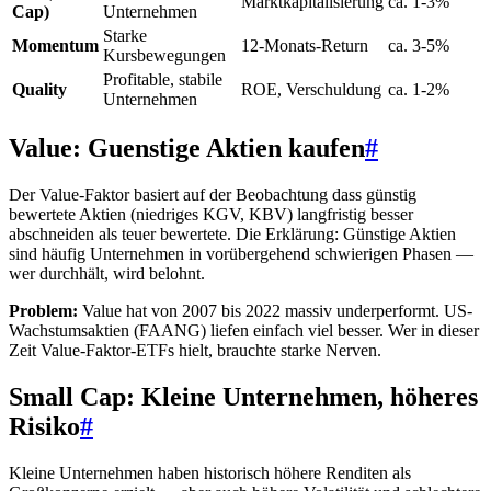
Marktkapitalisierung
ca. 1-3%
Cap)
Unternehmen
Starke
Momentum
12-Monats-Return
ca. 3-5%
Kursbewegungen
Profitable, stabile
Quality
ROE, Verschuldung
ca. 1-2%
Unternehmen
Value: Guenstige Aktien kaufen
#
Der Value-Faktor basiert auf der Beobachtung dass günstig
bewertete Aktien (niedriges KGV, KBV) langfristig besser
abschneiden als teuer bewertete. Die Erklärung: Günstige Aktien
sind häufig Unternehmen in vorübergehend schwierigen Phasen —
wer durchhält, wird belohnt.
Problem:
Value hat von 2007 bis 2022 massiv underperformt. US-
Wachstumsaktien (FAANG) liefen einfach viel besser. Wer in dieser
Zeit Value-Faktor-ETFs hielt, brauchte starke Nerven.
Small Cap: Kleine Unternehmen, höheres
Risiko
#
Kleine Unternehmen haben historisch höhere Renditen als