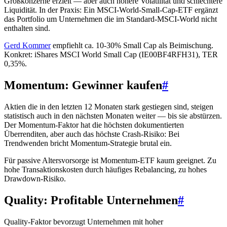
Großkonzerne erzielt — aber auch höhere Volatilität und schlechtere
Liquidität. In der Praxis: Ein MSCI-World-Small-Cap-ETF ergänzt
das Portfolio um Unternehmen die im Standard-MSCI-World nicht
enthalten sind.
Gerd Kommer
empfiehlt ca. 10-30% Small Cap als Beimischung.
Konkret: iShares MSCI World Small Cap (IE00BF4RFH31), TER
0,35%.
Momentum: Gewinner kaufen
#
Aktien die in den letzten 12 Monaten stark gestiegen sind, steigen
statistisch auch in den nächsten Monaten weiter — bis sie abstürzen.
Der Momentum-Faktor hat die höchsten dokumentierten
Überrenditen, aber auch das höchste Crash-Risiko: Bei
Trendwenden bricht Momentum-Strategie brutal ein.
Für passive Altersvorsorge ist Momentum-ETF kaum geeignet. Zu
hohe Transaktionskosten durch häufiges Rebalancing, zu hohes
Drawdown-Risiko.
Quality: Profitable Unternehmen
#
Quality-Faktor bevorzugt Unternehmen mit hoher