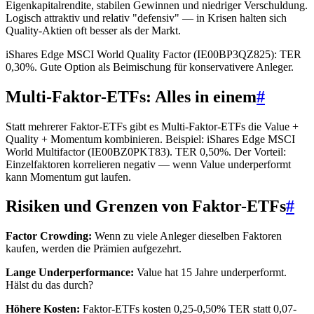
Eigenkapitalrendite, stabilen Gewinnen und niedriger Verschuldung.
Logisch attraktiv und relativ "defensiv" — in Krisen halten sich
Quality-Aktien oft besser als der Markt.
iShares Edge MSCI World Quality Factor (IE00BP3QZ825): TER
0,30%. Gute Option als Beimischung für konservativere Anleger.
Multi-Faktor-ETFs: Alles in einem
#
Statt mehrerer Faktor-ETFs gibt es Multi-Faktor-ETFs die Value +
Quality + Momentum kombinieren. Beispiel: iShares Edge MSCI
World Multifactor (IE00BZ0PKT83). TER 0,50%. Der Vorteil:
Einzelfaktoren korrelieren negativ — wenn Value underperformt
kann Momentum gut laufen.
Risiken und Grenzen von Faktor-ETFs
#
Factor Crowding:
Wenn zu viele Anleger dieselben Faktoren
kaufen, werden die Prämien aufgezehrt.
Lange Underperformance:
Value hat 15 Jahre underperformt.
Hälst du das durch?
Höhere Kosten:
Faktor-ETFs kosten 0,25-0,50% TER statt 0,07-