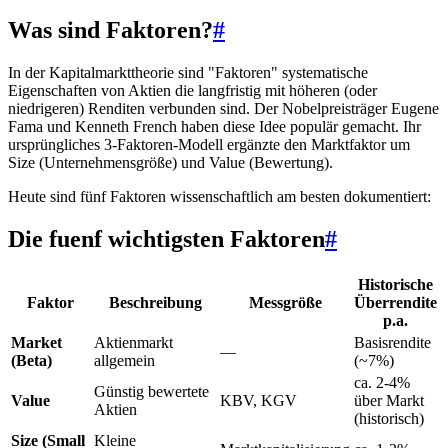
Was sind Faktoren?
#
In der Kapitalmarkttheorie sind "Faktoren" systematische
Eigenschaften von Aktien die langfristig mit höheren (oder
niedrigeren) Renditen verbunden sind. Der Nobelpreisträger Eugene
Fama und Kenneth French haben diese Idee populär gemacht. Ihr
ursprüngliches 3-Faktoren-Modell ergänzte den Marktfaktor um
Size (Unternehmensgröße) und Value (Bewertung).
Heute sind fünf Faktoren wissenschaftlich am besten dokumentiert:
Die fuenf wichtigsten Faktoren
#
Historische
Faktor
Beschreibung
Messgröße
Überrendite
p.a.
Market
Aktienmarkt
Basisrendite
—
(Beta)
allgemein
(~7%)
ca. 2-4%
Günstig bewertete
Value
KBV, KGV
über Markt
Aktien
(historisch)
Size (Small
Kleine