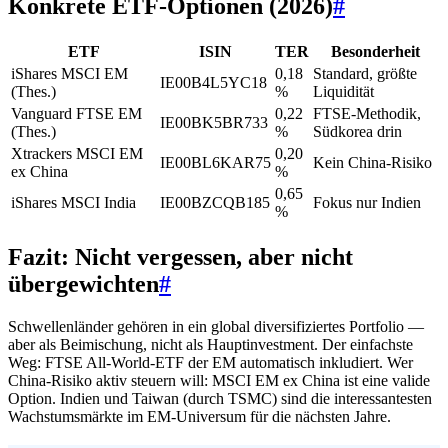
Konkrete ETF-Optionen (2026)
#
ETF
ISIN
TER
Besonderheit
iShares MSCI EM
0,18
Standard, größte
IE00B4L5YC18
(Thes.)
%
Liquidität
Vanguard FTSE EM
0,22
FTSE-Methodik,
IE00BK5BR733
(Thes.)
%
Südkorea drin
Xtrackers MSCI EM
0,20
IE00BL6KAR75
Kein China-Risiko
ex China
%
0,65
iShares MSCI India
IE00BZCQB185
Fokus nur Indien
%
Fazit: Nicht vergessen, aber nicht
übergewichten
#
Schwellenländer gehören in ein global diversifiziertes Portfolio —
aber als Beimischung, nicht als Hauptinvestment. Der einfachste
Weg: FTSE All-World-ETF der EM automatisch inkludiert. Wer
China-Risiko aktiv steuern will: MSCI EM ex China ist eine valide
Option. Indien und Taiwan (durch TSMC) sind die interessantesten
Wachstumsmärkte im EM-Universum für die nächsten Jahre.