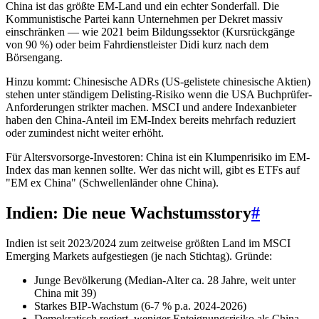
China ist das größte EM-Land und ein echter Sonderfall. Die
Kommunistische Partei kann Unternehmen per Dekret massiv
einschränken — wie 2021 beim Bildungssektor (Kursrückgänge
von 90 %) oder beim Fahrdienstleister Didi kurz nach dem
Börsengang.
Hinzu kommt: Chinesische ADRs (US-gelistete chinesische Aktien)
stehen unter ständigem Delisting-Risiko wenn die USA Buchprüfer-
Anforderungen strikter machen. MSCI und andere Indexanbieter
haben den China-Anteil im EM-Index bereits mehrfach reduziert
oder zumindest nicht weiter erhöht.
Für Altersvorsorge-Investoren: China ist ein Klumpenrisiko im EM-
Index das man kennen sollte. Wer das nicht will, gibt es ETFs auf
"EM ex China" (Schwellenländer ohne China).
Indien: Die neue Wachstumsstory
#
Indien ist seit 2023/2024 zum zeitweise größten Land im MSCI
Emerging Markets aufgestiegen (je nach Stichtag). Gründe:
Junge Bevölkerung (Median-Alter ca. 28 Jahre, weit unter
China mit 39)
Starkes BIP-Wachstum (6-7 % p.a. 2024-2026)
Demokratisch regiert, weniger Enteignungsrisiko als China