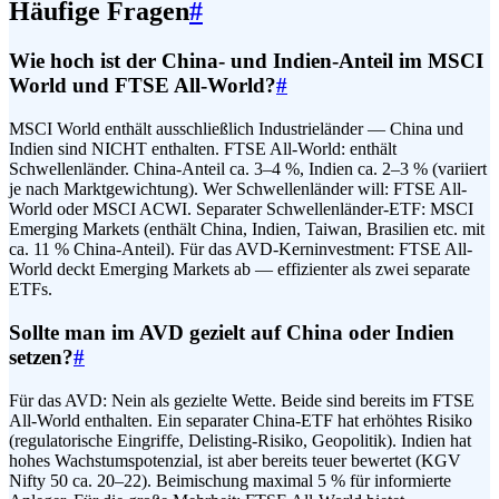
Häufige Fragen
#
Wie hoch ist der China- und Indien-Anteil im MSCI
World und FTSE All-World?
#
MSCI World enthält ausschließlich Industrieländer — China und
Indien sind NICHT enthalten. FTSE All-World: enthält
Schwellenländer. China-Anteil ca. 3–4 %, Indien ca. 2–3 % (variiert
je nach Marktgewichtung). Wer Schwellenländer will: FTSE All-
World oder MSCI ACWI. Separater Schwellenländer-ETF: MSCI
Emerging Markets (enthält China, Indien, Taiwan, Brasilien etc. mit
ca. 11 % China-Anteil). Für das AVD-Kerninvestment: FTSE All-
World deckt Emerging Markets ab — effizienter als zwei separate
ETFs.
Sollte man im AVD gezielt auf China oder Indien
setzen?
#
Für das AVD: Nein als gezielte Wette. Beide sind bereits im FTSE
All-World enthalten. Ein separater China-ETF hat erhöhtes Risiko
(regulatorische Eingriffe, Delisting-Risiko, Geopolitik). Indien hat
hohes Wachstumspotenzial, ist aber bereits teuer bewertet (KGV
Nifty 50 ca. 20–22). Beimischung maximal 5 % für informierte