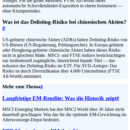
Anleger. Für die große Mehrheit: FTSE All-World bietet
automatische Schwellenländer-Exposition in einem Instrument —
ohne Klumpenrisiko.
Was ist das Delisting-Risiko bei chinesischen Aktien?
#
US-gelistete chinesische Aktien (ADRs) haben Delisting-Risiko von
US-Börsen (US-Regulierung, Prüfungsrechte). In Europa gelistete
oder Hongkong-gelistete chinesische Aktien haben dieses Risiko
nicht in gleichem Maße. MSCI- und FTSE-Indizes berücksichtigen
nur institutionell zugängliche, hinreichend liquide Titel — das
reduziert das Delisting-Risiko im ETF. Für AVD-Anleger: Das
Risiko ist durch Diversifikation über 4.000 Unternehmen (FTSE
All-World) minimiert.
Mehr zum Thema
#
Langfristige EM-Rendite: Was die Historik zeigt
#
MSCI Emerging Markets hat den MSCI World über 30 Jahre nicht
dauerhaft geschlagen: Was das für die optimale EM-Gewichtung im
Altersvorsorge-Depot bedeutet.