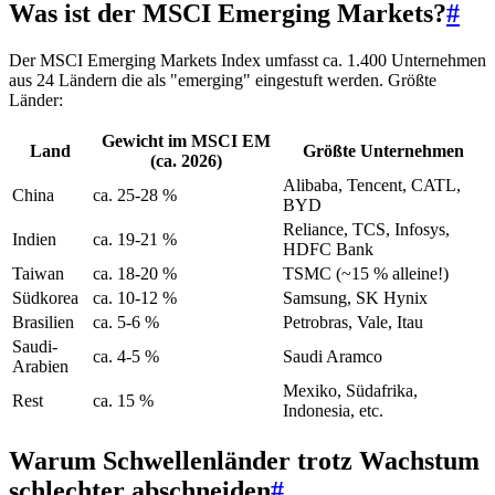
Was ist der MSCI Emerging Markets?
#
Der MSCI Emerging Markets Index umfasst ca. 1.400 Unternehmen
aus 24 Ländern die als "emerging" eingestuft werden. Größte
Länder:
Gewicht im MSCI EM
Land
Größte Unternehmen
(ca. 2026)
Alibaba, Tencent, CATL,
China
ca. 25-28 %
BYD
Reliance, TCS, Infosys,
Indien
ca. 19-21 %
HDFC Bank
Taiwan
ca. 18-20 %
TSMC (~15 % alleine!)
Südkorea
ca. 10-12 %
Samsung, SK Hynix
Brasilien
ca. 5-6 %
Petrobras, Vale, Itau
Saudi-
ca. 4-5 %
Saudi Aramco
Arabien
Mexiko, Südafrika,
Rest
ca. 15 %
Indonesia, etc.
Warum Schwellenländer trotz Wachstum
schlechter abschneiden
#