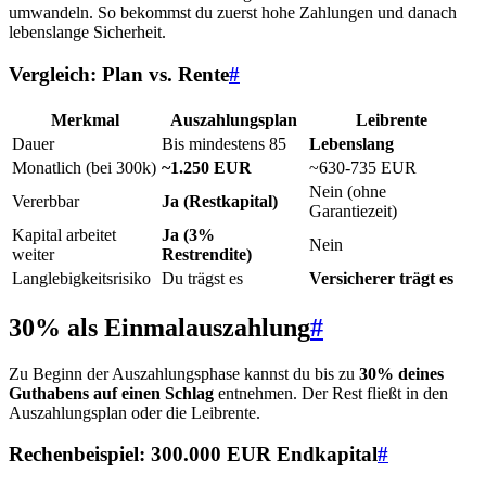
umwandeln. So bekommst du zuerst hohe Zahlungen und danach
lebenslange Sicherheit.
Vergleich: Plan vs. Rente
#
Merkmal
Auszahlungsplan
Leibrente
Dauer
Bis mindestens 85
Lebenslang
Monatlich (bei 300k)
~1.250 EUR
~630-735 EUR
Nein (ohne
Vererbbar
Ja (Restkapital)
Garantiezeit)
Kapital arbeitet
Ja (3%
Nein
weiter
Restrendite)
Langlebigkeitsrisiko
Du trägst es
Versicherer trägt es
30% als Einmalauszahlung
#
Zu Beginn der Auszahlungsphase kannst du bis zu
30% deines
Guthabens auf einen Schlag
entnehmen. Der Rest fließt in den
Auszahlungsplan oder die Leibrente.
Rechenbeispiel: 300.000 EUR Endkapital
#