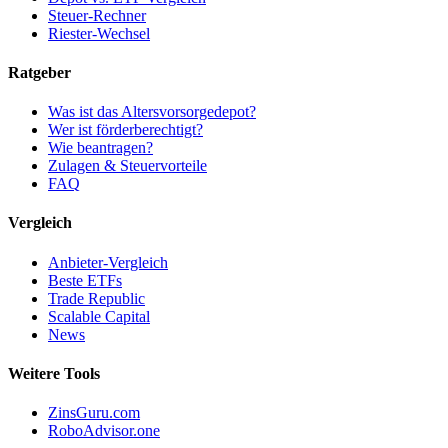
Steuer-Rechner
Riester-Wechsel
Ratgeber
Was ist das Altersvorsorgedepot?
Wer ist förderberechtigt?
Wie beantragen?
Zulagen & Steuervorteile
FAQ
Vergleich
Anbieter-Vergleich
Beste ETFs
Trade Republic
Scalable Capital
News
Weitere Tools
ZinsGuru.com
RoboAdvisor.one