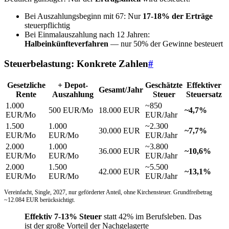
Bei Auszahlungsbeginn mit 67: Nur
17-18% der Erträge
steuerpflichtig
Bei Einmalauszahlung nach 12 Jahren:
Halbeinkünfteverfahren
— nur 50% der Gewinne besteuert
Steuerbelastung: Konkrete Zahlen
#
Gesetzliche
+ Depot-
Geschätzte
Effektiver
Gesamt/Jahr
Rente
Auszahlung
Steuer
Steuersatz
1.000
~850
500 EUR/Mo
18.000 EUR
~4,7%
EUR/Mo
EUR/Jahr
1.500
1.000
~2.300
30.000 EUR
~7,7%
EUR/Mo
EUR/Mo
EUR/Jahr
2.000
1.000
~3.800
36.000 EUR
~10,6%
EUR/Mo
EUR/Mo
EUR/Jahr
2.000
1.500
~5.500
42.000 EUR
~13,1%
EUR/Mo
EUR/Mo
EUR/Jahr
Vereinfacht, Single, 2027, nur geförderter Anteil, ohne Kirchensteuer. Grundfreibetrag
~12.084 EUR berücksichtigt.
Effektiv 7-13% Steuer
statt 42% im Berufsleben. Das
ist der große Vorteil der
Nachgelagerte