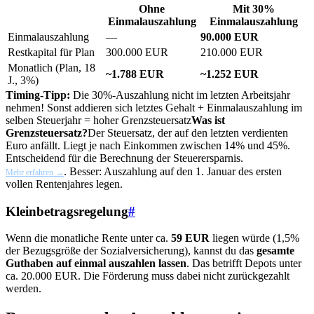
Ohne
Mit 30%
Einmalauszahlung
Einmalauszahlung
Einmalauszahlung
—
90.000 EUR
Restkapital für Plan
300.000 EUR
210.000 EUR
Monatlich (Plan, 18
~1.788 EUR
~1.252 EUR
J., 3%)
Timing-Tipp:
Die 30%-Auszahlung nicht im letzten Arbeitsjahr
nehmen! Sonst addieren sich letztes Gehalt + Einmalauszahlung im
selben Steuerjahr = hoher
Grenzsteuersatz
Was ist
Grenzsteuersatz?
Der Steuersatz, der auf den letzten verdienten
Euro anfällt. Liegt je nach Einkommen zwischen 14% und 45%.
Entscheidend für die Berechnung der Steuerersparnis.
. Besser: Auszahlung auf den 1. Januar des ersten
Mehr erfahren →
vollen Rentenjahres legen.
Kleinbetragsregelung
#
Wenn die monatliche Rente unter ca.
59 EUR
liegen würde (1,5%
der Bezugsgröße der Sozialversicherung), kannst du das
gesamte
Guthaben auf einmal auszahlen lassen
. Das betrifft Depots unter
ca. 20.000 EUR. Die Förderung muss dabei nicht zurückgezahlt
werden.