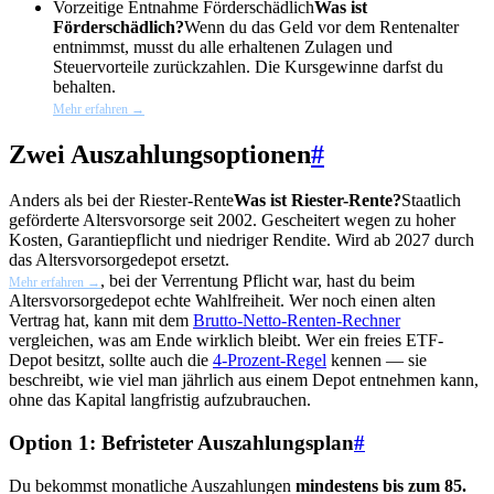
Vorzeitige Entnahme
Förderschädlich
Was ist
Förderschädlich?
Wenn du das Geld vor dem Rentenalter
entnimmst, musst du alle erhaltenen Zulagen und
Steuervorteile zurückzahlen. Die Kursgewinne darfst du
behalten.
Mehr erfahren →
Zwei Auszahlungsoptionen
#
Anders als bei der
Riester-Rente
Was ist Riester-Rente?
Staatlich
geförderte Altersvorsorge seit 2002. Gescheitert wegen zu hoher
Kosten, Garantiepflicht und niedriger Rendite. Wird ab 2027 durch
das Altersvorsorgedepot ersetzt.
, bei der Verrentung Pflicht war, hast du beim
Mehr erfahren →
Altersvorsorgedepot echte Wahlfreiheit. Wer noch einen alten
Vertrag hat, kann mit dem
Brutto-Netto-Renten-Rechner
vergleichen, was am Ende wirklich bleibt. Wer ein freies ETF-
Depot besitzt, sollte auch die
4-Prozent-Regel
kennen — sie
beschreibt, wie viel man jährlich aus einem Depot entnehmen kann,
ohne das Kapital langfristig aufzubrauchen.
Option 1: Befristeter Auszahlungsplan
#
Du bekommst monatliche Auszahlungen
mindestens bis zum 85.