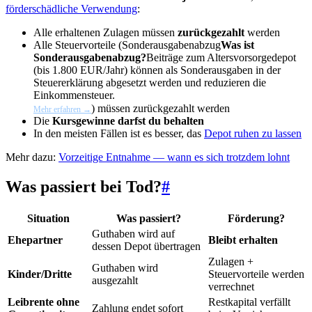
förderschädliche Verwendung
:
Alle erhaltenen Zulagen müssen
zurückgezahlt
werden
Alle Steuervorteile (
Sonderausgabenabzug
Was ist
Sonderausgabenabzug?
Beiträge zum Altersvorsorgedepot
(bis 1.800 EUR/Jahr) können als Sonderausgaben in der
Steuererklärung abgesetzt werden und reduzieren die
Einkommensteuer.
) müssen zurückgezahlt werden
Mehr erfahren →
Die
Kursgewinne darfst du behalten
In den meisten Fällen ist es besser, das
Depot ruhen zu lassen
Mehr dazu:
Vorzeitige Entnahme — wann es sich trotzdem lohnt
Was passiert bei Tod?
#
Situation
Was passiert?
Förderung?
Guthaben wird auf
Ehepartner
Bleibt erhalten
dessen Depot übertragen
Zulagen +
Guthaben wird
Kinder/Dritte
Steuervorteile werden
ausgezahlt
verrechnet
Leibrente ohne
Restkapital verfällt
Zahlung endet sofort