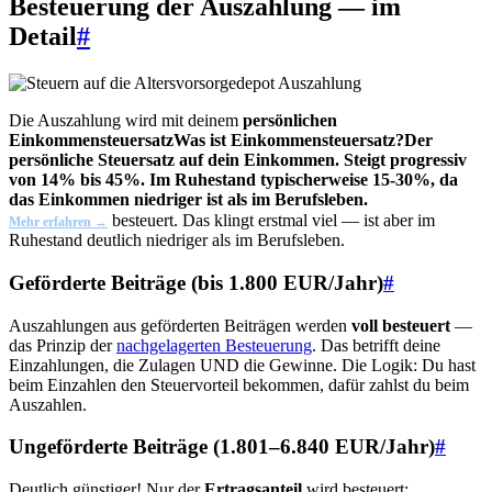
Besteuerung der Auszahlung — im
Detail
#
Die Auszahlung wird mit deinem
persönlichen
Einkommensteuersatz
Was ist Einkommensteuersatz?
Der
persönliche Steuersatz auf dein Einkommen. Steigt progressiv
von 14% bis 45%. Im Ruhestand typischerweise 15-30%, da
das Einkommen niedriger ist als im Berufsleben.
besteuert. Das klingt erstmal viel — ist aber im
Mehr erfahren →
Ruhestand deutlich niedriger als im Berufsleben.
Geförderte Beiträge (bis 1.800 EUR/Jahr)
#
Auszahlungen aus geförderten Beiträgen werden
voll besteuert
—
das Prinzip der
nachgelagerten Besteuerung
. Das betrifft deine
Einzahlungen, die Zulagen UND die Gewinne. Die Logik: Du hast
beim Einzahlen den Steuervorteil bekommen, dafür zahlst du beim
Auszahlen.
Ungeförderte Beiträge (1.801–6.840 EUR/Jahr)
#
Deutlich günstiger! Nur der
Ertragsanteil
wird besteuert: