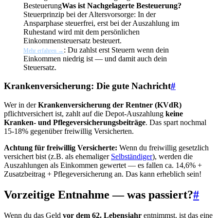
Besteuerung
Was ist Nachgelagerte Besteuerung?
Steuerprinzip bei der Altersvorsorge: In der
Ansparphase steuerfrei, erst bei der Auszahlung im
Ruhestand wird mit dem persönlichen
Einkommensteuersatz besteuert.
: Du zahlst erst Steuern wenn dein
Mehr erfahren →
Einkommen niedrig ist — und damit auch dein
Steuersatz.
Krankenversicherung: Die gute Nachricht
#
Wer in der
Krankenversicherung der Rentner (KVdR)
pflichtversichert ist, zahlt auf die Depot-Auszahlung
keine
Kranken- und Pflegeversicherungsbeiträge
. Das spart nochmal
15-18% gegenüber freiwillig Versicherten.
Achtung für freiwillig Versicherte:
Wenn du freiwillig gesetzlich
versichert bist (z.B. als ehemaliger
Selbständiger
), werden die
Auszahlungen als Einkommen gewertet — es fallen ca. 14,6% +
Zusatzbeitrag + Pflegeversicherung an. Das kann erheblich sein!
Vorzeitige Entnahme — was passiert?
#
Wenn du das Geld
vor dem 62. Lebensjahr
entnimmst, ist das eine