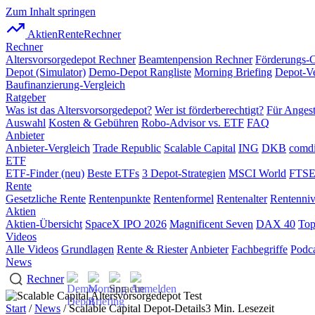
Zum Inhalt springen
AktienRente
Rechner
Rechner
Altersvorsorgedepot Rechner
Beamtenpension Rechner
Förderungs-
Depot (Simulator)
Demo-Depot Rangliste
Morning Briefing
Depot-Ve
Baufinanzierung-Vergleich
Ratgeber
Was ist das Altersvorsorgedepot?
Wer ist förderberechtigt?
Für Angest
Auswahl
Kosten & Gebühren
Robo-Advisor vs. ETF
FAQ
Anbieter
Anbieter-Vergleich
Trade Republic
Scalable Capital
ING
DKB
comdi
ETF
ETF-Finder (neu)
Beste ETFs
3 Depot-Strategien
MSCI World
FTSE
Rente
Gesetzliche Rente
Rentenpunkte
Rentenformel
Rentenalter
Rentenni
Aktien
Aktien-Übersicht
SpaceX IPO 2026
Magnificent Seven
DAX 40
Top
Videos
Alle Videos
Grundlagen
Rente & Riester
Anbieter
Fachbegriffe
Podca
News
Rechner
Start
/
News
/ Scalable Capital Depot-Details
3 Min. Lesezeit