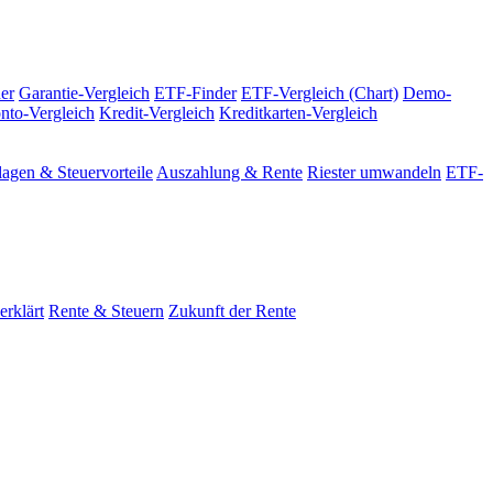
er
Garantie-Vergleich
ETF-Finder
ETF-Vergleich (Chart)
Demo-
nto-Vergleich
Kredit-Vergleich
Kreditkarten-Vergleich
agen & Steuervorteile
Auszahlung & Rente
Riester umwandeln
ETF-
erklärt
Rente & Steuern
Zukunft der Rente