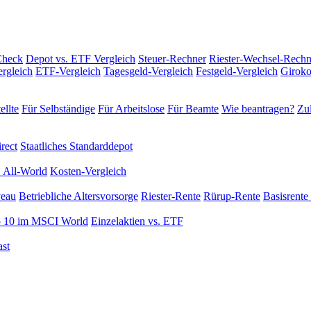
Check
Depot vs. ETF Vergleich
Steuer-Rechner
Riester-Wechsel-Rechn
rgleich
ETF-Vergleich
Tagesgeld-Vergleich
Festgeld-Vergleich
Giroko
ellte
Für Selbständige
Für Arbeitslose
Für Beamte
Wie beantragen?
Zul
rect
Staatliches Standarddepot
 All-World
Kosten-Vergleich
veau
Betriebliche Altersvorsorge
Riester-Rente
Rürup-Rente
Basisrente 
 10 im MSCI World
Einzelaktien vs. ETF
st