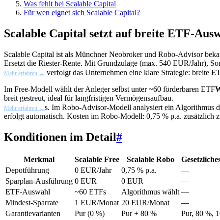
Was fehlt bei Scalable Capital
Für wen eignet sich Scalable Capital?
Scalable Capital setzt auf breite ETF-Ausw
Scalable Capital ist als Münchner Neobroker und Robo-Advisor bek
Ersetzt die Riester-Rente. Mit Grundzulage (max. 540 EUR/Jahr), S
verfolgt das Unternehmen eine klare Strategie: breite E
Mehr erfahren →
Im Free-Modell wählt der Anleger selbst unter ~60 förderbaren
ETF
W
breit gestreut, ideal für langfristigen Vermögensaufbau.
s. Im Robo-Advisor-Modell analysiert ein Algorithmus d
Mehr erfahren →
erfolgt automatisch. Kosten im Robo-Modell: 0,75 % p.a. zusätzlich
Konditionen im Detail
#
Merkmal
Scalable Free
Scalable Robo
Gesetzlich
Depotführung
0 EUR/Jahr
0,75 % p.a.
—
Sparplan-Ausführung
0 EUR
0 EUR
—
ETF-Auswahl
~60 ETFs
Algorithmus wählt
—
Mindest-Sparrate
1 EUR/Monat
20 EUR/Monat
—
Garantievarianten
Pur (0 %)
Pur + 80 %
Pur, 80 %, 