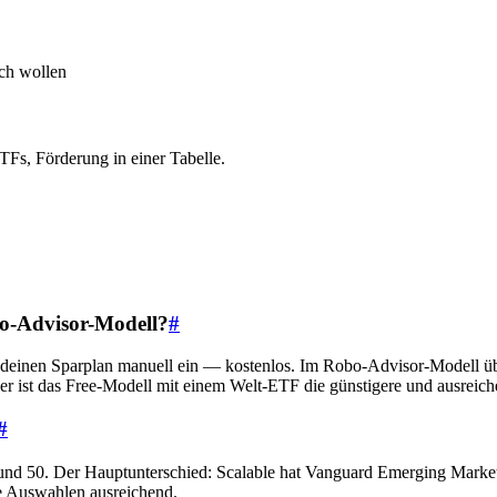
ch wollen
Fs, Förderung in einer Tabelle.
bo-Advisor-Modell?
#
st deinen Sparplan manuell ein — kostenlos. Im Robo-Advisor-Modell
eger ist das Free-Modell mit einem Welt-ETF die günstigere und ausreic
#
ic rund 50. Der Hauptunterschied: Scalable hat Vanguard Emerging Mar
e Auswahlen ausreichend.