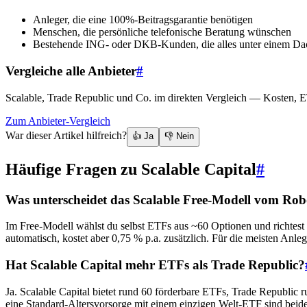
Anleger, die eine 100%-Beitragsgarantie benötigen
Menschen, die persönliche telefonische Beratung wünschen
Bestehende ING- oder DKB-Kunden, die alles unter einem Da
Vergleiche alle Anbieter
#
Scalable, Trade Republic und Co. im direkten Vergleich — Kosten, ET
Zum Anbieter-Vergleich
War dieser Artikel hilfreich?
👍 Ja
👎 Nein
Häufige Fragen zu Scalable Capital
#
Was unterscheidet das Scalable Free-Modell vom Ro
Im Free-Modell wählst du selbst ETFs aus ~60 Optionen und richte
automatisch, kostet aber 0,75 % p.a. zusätzlich. Für die meisten Anl
Hat Scalable Capital mehr ETFs als Trade Republic?
Ja. Scalable Capital bietet rund 60 förderbare ETFs, Trade Republ
eine Standard-Altersvorsorge mit einem einzigen Welt-ETF sind beid