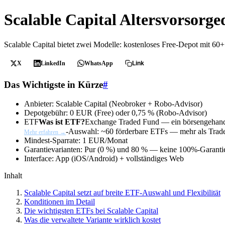
Scalable Capital Altersvorsorg
Scalable Capital bietet zwei Modelle: kostenloses Free-Depot mit 60
X
LinkedIn
WhatsApp
Link
Das Wichtigste in Kürze
#
Anbieter:
Scalable Capital
(Neobroker + Robo-Advisor)
Depotgebühr:
0 EUR
(Free) oder
0,75 %
(Robo-Advisor)
ETF
Was ist ETF?
Exchange Traded Fund — ein börsengehandelt
-Auswahl:
~60 förderbare ETFs
— mehr als Trade
Mehr erfahren →
Mindest-Sparrate:
1 EUR/Monat
Garantievarianten:
Pur (0 %) und 80 %
— keine 100%-Garanti
Interface:
App (iOS/Android) + vollständiges Web
Inhalt
Scalable Capital setzt auf breite ETF-Auswahl und Flexibilität
Konditionen im Detail
Die wichtigsten ETFs bei Scalable Capital
Was die verwaltete Variante wirklich kostet