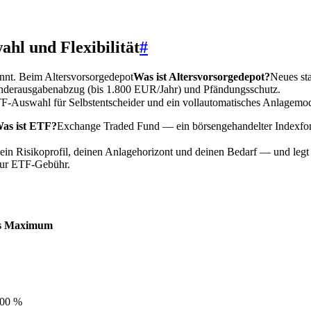
ahl und Flexibilität
#
annt. Beim
Altersvorsorgedepot
Was ist Altersvorsorgedepot?
Neues sta
onderausgabenabzug (bis 1.800 EUR/Jahr) und Pfändungsschutz.
TF-Auswahl für Selbstentscheider und ein vollautomatisches Anlagemodell
as ist ETF?
Exchange Traded Fund — ein börsengehandelter Indexfond
ein Risikoprofil, deinen Anlagehorizont und deinen Bedarf — und legt
 zur ETF-Gebühr.
es Maximum
100 %