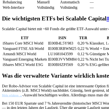
Rebalancing
Manuell
Automatisch
—
Web-Interface
Vollständig
Vollständig
—
Die wichtigsten ETFs bei Scalable Capital
Scalable Capital bietet mit ~60 Fonds die größte ETF-Auswahl unter 
ETF
ISIN
TER
B
iShares Core MSCI World
IE00B4L5Y983
0,20 %
Klassiker, 
Vanguard FTSE All-World
IE00B3RBWM25
0,22 %
World + Eme
Amundi MSCI World
LU1681043599
0,12 %
Günstigste 
Vanguard Emerging Markets
IE00B3VVMM84
0,22 %
Nicht bei Tr
iShares MSCI World ESG
IE00BHZPJ569
0,20 %
ESG-gefilter
Was die verwaltete Variante wirklich koste
Der Robo-Advisor von Scalable Capital ist eine interessante Option für
Aktienindex (z.B. MSCI World) nachbildet. Günstig, breit gestreut, i
-Auswahl beschäftigen wollen. Allerdings muss man die
Mehr erfahren →
Bei 150 EUR Sparrate und 7 % Jahresrendite (historischer MSCI Wor
— in den letzten Jahren der Laufzeit. Über die gesamte Laufzeit sum