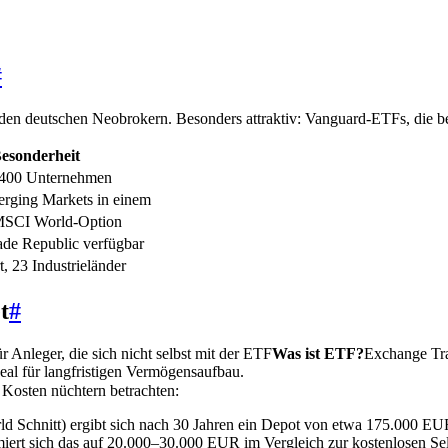
#
den deutschen Neobrokern. Besonders attraktiv: Vanguard-ETFs, die be
esonderheit
1.400 Unternehmen
rging Markets in einem
MSCI World-Option
ade Republic verfügbar
t, 23 Industrieländer
t
#
 Anleger, die sich nicht selbst mit der
ETF
Was ist ETF?
Exchange Tra
deal für langfristigen Vermögensaufbau.
 Kosten nüchtern betrachten:
ld Schnitt) ergibt sich nach 30 Jahren ein Depot von etwa 175.000 E
miert sich das auf 20.000–30.000 EUR im Vergleich zur kostenlosen Sel