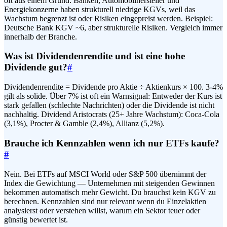
oft aus einem Grund. Banken, Automobilhersteller und
Energiekonzerne haben strukturell niedrige KGVs, weil das
Wachstum begrenzt ist oder Risiken eingepreist werden. Beispiel:
Deutsche Bank KGV ~6, aber strukturelle Risiken. Vergleich immer
innerhalb der Branche.
Was ist Dividendenrendite und ist eine hohe
Dividende gut?
#
Dividendenrendite = Dividende pro Aktie ÷ Aktienkurs × 100. 3-4%
gilt als solide. Über 7% ist oft ein Warnsignal: Entweder der Kurs ist
stark gefallen (schlechte Nachrichten) oder die Dividende ist nicht
nachhaltig. Dividend Aristocrats (25+ Jahre Wachstum): Coca-Cola
(3,1%), Procter & Gamble (2,4%), Allianz (5,2%).
Brauche ich Kennzahlen wenn ich nur ETFs kaufe?
#
Nein. Bei ETFs auf MSCI World oder S&P 500 übernimmt der
Index die Gewichtung — Unternehmen mit steigenden Gewinnen
bekommen automatisch mehr Gewicht. Du brauchst kein KGV zu
berechnen. Kennzahlen sind nur relevant wenn du Einzelaktien
analysierst oder verstehen willst, warum ein Sektor teuer oder
günstig bewertet ist.