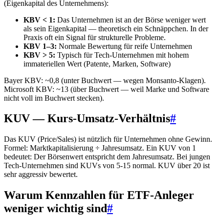
(Eigenkapital des Unternehmens):
KBV < 1:
Das Unternehmen ist an der Börse weniger wert
als sein Eigenkapital — theoretisch ein Schnäppchen. In der
Praxis oft ein Signal für strukturelle Probleme.
KBV 1–3:
Normale Bewertung für reife Unternehmen
KBV > 5:
Typisch für Tech-Unternehmen mit hohem
immateriellen Wert (Patente, Marken, Software)
Bayer KBV: ~0,8 (unter Buchwert — wegen Monsanto-Klagen).
Microsoft KBV: ~13 (über Buchwert — weil Marke und Software
nicht voll im Buchwert stecken).
KUV — Kurs-Umsatz-Verhältnis
#
Das KUV (Price/Sales) ist nützlich für Unternehmen ohne Gewinn.
Formel: Marktkapitalisierung ÷ Jahresumsatz. Ein KUV von 1
bedeutet: Der Börsenwert entspricht dem Jahresumsatz. Bei jungen
Tech-Unternehmen sind KUVs von 5-15 normal. KUV über 20 ist
sehr aggressiv bewertet.
Warum Kennzahlen für ETF-Anleger
weniger wichtig sind
#