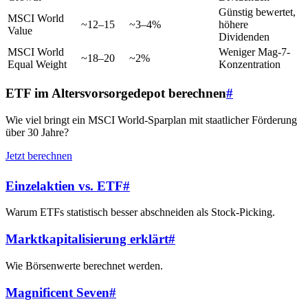
Günstig bewertet,
MSCI World
~12–15
~3–4%
höhere
Value
Dividenden
MSCI World
Weniger Mag-7-
~18–20
~2%
Equal Weight
Konzentration
ETF im Altersvorsorgedepot berechnen
#
Wie viel bringt ein MSCI World-Sparplan mit staatlicher Förderung
über 30 Jahre?
Jetzt berechnen
Einzelaktien vs. ETF
#
Warum ETFs statistisch besser abschneiden als Stock-Picking.
Marktkapitalisierung erklärt
#
Wie Börsenwerte berechnet werden.
Magnificent Seven
#