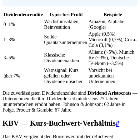
Dividendenrendite
Typisches Profil
Beispiele
Wachstumsaktien,
Amazon, Alphabet
0–1%
Reinvestition
(Google)
Apple (0,5%),
Solide
1–3%
Microsoft (0,7%), Coca-
Qualitätsunternehmen
Cola (3,1%)
Allianz (~5%), Munich
Klassische
3–5%
Re (~3%), Deutsche
Dividendenaktien
Telekom (~3,5%)
Warnsignal: Kurs
Vorsicht bei
über 7%
gefallen oder
unbekannten
Dividende unsicher
Unternehmen
Die zuverlässigsten Dividendenzahler sind
Dividend Aristocrats
—
Unternehmen die ihre Dividende seit mindestens 25 Jahren
ununterbrochen erhöht haben. Johnson & Johnson: 62 Jahre in
Folge. Procter & Gamble: 67 Jahre.
KBV — Kurs-Buchwert-Verhältnis
#
Das KBV vergleicht den Börsenwert mit dem Buchwert