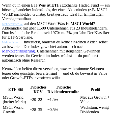
Wenn du in einen
ETF
Was ist ETF?
Exchange Traded Fund — ein
börsengehandelter Indexfonds, der einen Aktienindex (z.B. MSCI
World) nachbildet. Günstig, breit gestreut, ideal für langfristigen
Vermögensaufbau.
auf den
MSCI World
Was ist MSCI World?
Mehr erfahren →
Aktienindex mit über 1.500 Unternehmen aus 23 Industrieländern.
Durchschnittliche Rendite seit 1970: ca. 7% pro Jahr. Der Klassiker
für ETF-Sparpläne.
investierst, brauchst du keine einzelnen Aktien selbst
Mehr erfahren →
zu bewerten. Der Index gewichtet automatisch nach
Marktkapitalisierung
. Unternehmen mit steigenden Gewinnen
werden teurer, ihr Gewicht im Index wächst — du profitierst
automatisch ohne Research.
Kennzahlen helfen dir zu verstehen,
warum
bestimmte Sektoren
teurer oder günstiger bewertet sind — und ob du bewusst in Value-
oder Growth-ETFs investieren willst.
Typisches
Typische
ETF-Stil
Profil
KGV
Dividendenrendite
MSCI World
Mix aus Growth +
~20–22
~1,5%
(breiter Markt)
Value
MSCI World
Wachstum, wenig
~28–35
~0,5%
Growth
Dividenden