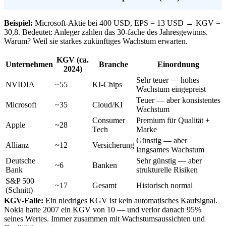
Beispiel:
Microsoft-Aktie bei 400 USD, EPS = 13 USD → KGV =
30,8. Bedeutet: Anleger zahlen das 30-fache des Jahresgewinns.
Warum? Weil sie starkes zukünftiges Wachstum erwarten.
KGV (ca.
Unternehmen
Branche
Einordnung
2024)
Sehr teuer — hohes
NVIDIA
~55
KI-Chips
Wachstum eingepreist
Teuer — aber konsistentes
Microsoft
~35
Cloud/KI
Wachstum
Consumer
Premium für Qualität +
Apple
~28
Tech
Marke
Günstig — aber
Allianz
~12
Versicherung
langsames Wachstum
Deutsche
Sehr günstig — aber
~6
Banken
Bank
strukturelle Risiken
S&P 500
~17
Gesamt
Historisch normal
(Schnitt)
KGV-Falle:
Ein niedriges KGV ist kein automatisches Kaufsignal.
Nokia hatte 2007 ein KGV von 10 — und verlor danach 95%
seines Wertes. Immer zusammen mit Wachstumsaussichten und