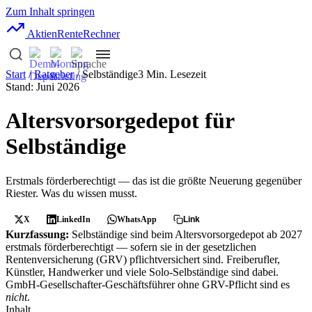
Zum Inhalt springen
AktienRente
Rechner
Start
/
Ratgeber
/ Selbständige
3 Min. Lesezeit
Stand: Juni 2026
Altersvorsorgedepot für
Selbständige
Erstmals förderberechtigt — das ist die größte Neuerung gegenüber
Riester. Was du wissen musst.
X
LinkedIn
WhatsApp
Link
Kurzfassung:
Selbständige sind beim Altersvorsorgedepot ab 2027
erstmals förderberechtigt — sofern sie in der gesetzlichen
Rentenversicherung (GRV) pflichtversichert sind. Freiberufler,
Künstler, Handwerker und viele Solo-Selbständige sind dabei.
GmbH-Gesellschafter-Geschäftsführer ohne GRV-Pflicht sind es
nicht
.
Inhalt