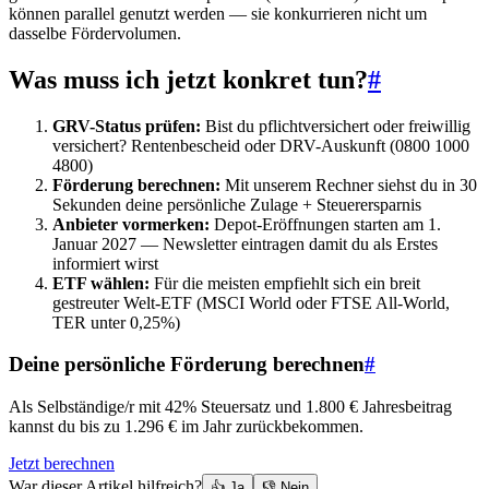
können parallel genutzt werden — sie konkurrieren nicht um
dasselbe Fördervolumen.
Was muss ich jetzt konkret tun?
#
GRV-Status prüfen:
Bist du pflichtversichert oder freiwillig
versichert? Rentenbescheid oder DRV-Auskunft (0800 1000
4800)
Förderung berechnen:
Mit unserem Rechner siehst du in 30
Sekunden deine persönliche Zulage + Steuerersparnis
Anbieter vormerken:
Depot-Eröffnungen starten am 1.
Januar 2027 — Newsletter eintragen damit du als Erstes
informiert wirst
ETF wählen:
Für die meisten empfiehlt sich ein breit
gestreuter Welt-ETF (MSCI World oder FTSE All-World,
TER unter 0,25%)
Deine persönliche Förderung berechnen
#
Als Selbständige/r mit 42% Steuersatz und 1.800 € Jahresbeitrag
kannst du bis zu 1.296 € im Jahr zurückbekommen.
Jetzt berechnen
War dieser Artikel hilfreich?
👍 Ja
👎 Nein