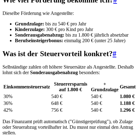
Wie viel Förderung bekomme ich?
#
Dieselbe Förderung wie Angestellte:
Grundzulage:
bis zu 540 € pro Jahr
Kinderzulage:
300 € pro Kind pro Jahr
Sonderausgabenabzug:
bis zu 1.800 € jährlich absetzbar
Berufseinsteigerbonus:
einmalig 200 € (unter 25 Jahre)
Was ist der Steuervorteil konkret?
#
Selbständige zahlen oft höhere Steuersätze als Angestellte. Deshalb
lohnt sich der
Sonderausgabenabzug
besonders:
Steuerersparnis
+
Einkommensteuersatz
Gesamt
auf 1.800 €
Grundzulage
30%
540 €
540 €
1.080 €
36%
648 €
540 €
1.188 €
42%
756 €
540 €
1.296 €
Das Finanzamt prüft automatisch ("Günstigerprüfung"), ob Zulage
oder Steuerabzug vorteilhafter ist. Du musst nur einmal den Antrag
stellen.