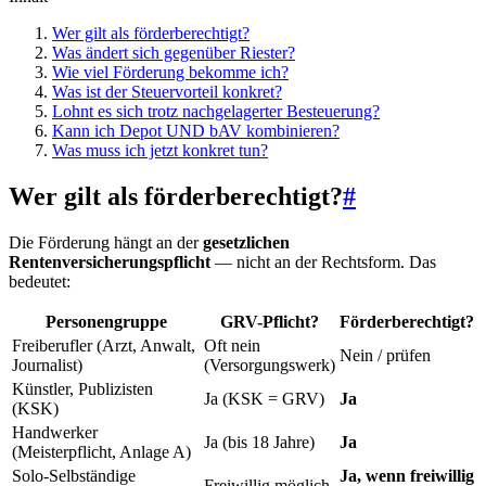
Wer gilt als förderberechtigt?
Was ändert sich gegenüber Riester?
Wie viel Förderung bekomme ich?
Was ist der Steuervorteil konkret?
Lohnt es sich trotz nachgelagerter Besteuerung?
Kann ich Depot UND bAV kombinieren?
Was muss ich jetzt konkret tun?
Wer gilt als förderberechtigt?
#
Die Förderung hängt an der
gesetzlichen
Rentenversicherungspflicht
— nicht an der Rechtsform. Das
bedeutet:
Personengruppe
GRV-Pflicht?
Förderberechtigt?
Freiberufler (Arzt, Anwalt,
Oft nein
Nein / prüfen
Journalist)
(Versorgungswerk)
Künstler, Publizisten
Ja (KSK = GRV)
Ja
(KSK)
Handwerker
Ja (bis 18 Jahre)
Ja
(Meisterpflicht, Anlage A)
Solo-Selbständige
Ja, wenn freiwillig
Freiwillig möglich