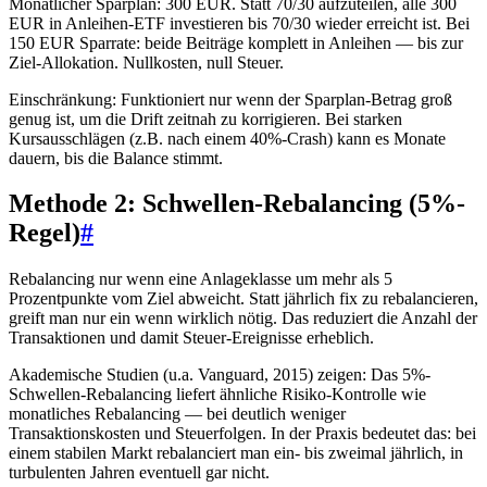
Monatlicher Sparplan: 300 EUR. Statt 70/30 aufzuteilen, alle 300
EUR in Anleihen-ETF investieren bis 70/30 wieder erreicht ist. Bei
150 EUR Sparrate: beide Beiträge komplett in Anleihen — bis zur
Ziel-Allokation. Nullkosten, null Steuer.
Einschränkung: Funktioniert nur wenn der Sparplan-Betrag groß
genug ist, um die Drift zeitnah zu korrigieren. Bei starken
Kursausschlägen (z.B. nach einem 40%-Crash) kann es Monate
dauern, bis die Balance stimmt.
Methode 2: Schwellen-Rebalancing (5%-
Regel)
#
Rebalancing nur wenn eine Anlageklasse um mehr als 5
Prozentpunkte vom Ziel abweicht. Statt jährlich fix zu rebalancieren,
greift man nur ein wenn wirklich nötig. Das reduziert die Anzahl der
Transaktionen und damit Steuer-Ereignisse erheblich.
Akademische Studien (u.a. Vanguard, 2015) zeigen: Das 5%-
Schwellen-Rebalancing liefert ähnliche Risiko-Kontrolle wie
monatliches Rebalancing — bei deutlich weniger
Transaktionskosten und Steuerfolgen. In der Praxis bedeutet das: bei
einem stabilen Markt rebalanciert man ein- bis zweimal jährlich, in
turbulenten Jahren eventuell gar nicht.