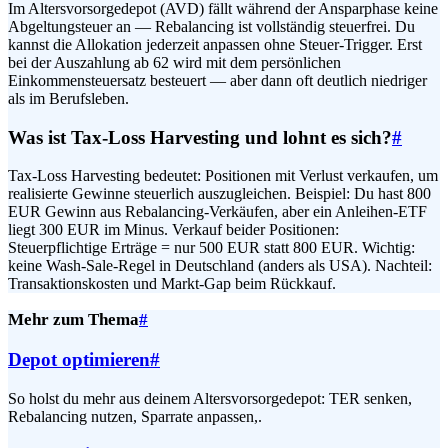
Im Altersvorsorgedepot (AVD) fällt während der Ansparphase keine
Abgeltungsteuer an — Rebalancing ist vollständig steuerfrei. Du
kannst die Allokation jederzeit anpassen ohne Steuer-Trigger. Erst
bei der Auszahlung ab 62 wird mit dem persönlichen
Einkommensteuersatz besteuert — aber dann oft deutlich niedriger
als im Berufsleben.
Was ist Tax-Loss Harvesting und lohnt es sich?
#
Tax-Loss Harvesting bedeutet: Positionen mit Verlust verkaufen, um
realisierte Gewinne steuerlich auszugleichen. Beispiel: Du hast 800
EUR Gewinn aus Rebalancing-Verkäufen, aber ein Anleihen-ETF
liegt 300 EUR im Minus. Verkauf beider Positionen:
Steuerpflichtige Erträge = nur 500 EUR statt 800 EUR. Wichtig:
keine Wash-Sale-Regel in Deutschland (anders als USA). Nachteil:
Transaktionskosten und Markt-Gap beim Rückkauf.
Mehr zum Thema
#
Depot optimieren
#
So holst du mehr aus deinem Altersvorsorgedepot: TER senken,
Rebalancing nutzen, Sparrate anpassen,.