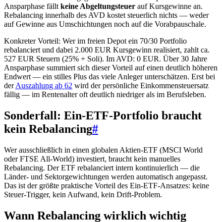
Ansparphase fällt
keine Abgeltungsteuer
auf Kursgewinne an.
Rebalancing innerhalb des AVD kostet steuerlich nichts — weder
auf Gewinne aus Umschichtungen noch auf die Vorabpauschale.
Konkreter Vorteil: Wer im freien Depot ein 70/30 Portfolio
rebalanciert und dabei 2.000 EUR Kursgewinn realisiert, zahlt ca.
527 EUR Steuern (25% + Soli). Im AVD: 0 EUR. Über 30 Jahre
Ansparphase summiert sich dieser Vorteil auf einen deutlich höheren
Endwert — ein stilles Plus das viele Anleger unterschätzen. Erst bei
der
Auszahlung ab 62
wird der persönliche Einkommensteuersatz
fällig — im Rentenalter oft deutlich niedriger als im Berufsleben.
Sonderfall: Ein-ETF-Portfolio braucht
kein Rebalancing
#
Wer ausschließlich in einen globalen Aktien-ETF (MSCI World
oder FTSE All-World) investiert, braucht kein manuelles
Rebalancing. Der ETF rebalanciert intern kontinuierlich — die
Länder- und Sektorgewichtungen werden automatisch angepasst.
Das ist der größte praktische Vorteil des Ein-ETF-Ansatzes: keine
Steuer-Trigger, kein Aufwand, kein Drift-Problem.
Wann Rebalancing wirklich wichtig