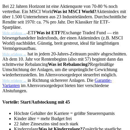
Bei 22 Jahren Horizont ist eine Aktienquote von 70-80 % noch
vertretbar. Ein
MSCI World
Was ist MSCI World?
Aktienindex mit
über 1.500 Unternehmen aus 23 Industrieländern. Durchschnittliche
Rendite seit 1970: ca. 7% pro Jahr. Der Klassiker für ETF-
Sparpläne.
-
ETF
Was ist ETF?
Exchange Traded Fund — ein
Mehr erfahren →
börsengehandelter Indexfonds, der einen Aktienindex (z.B. MSCI
World) nachbildet. Günstig, breit gestreut, ideal für langfristigen
Vermögensaufbau.
hat in jedem 20-Jahres-Zeitraum positiv abgeschnitten.
Mehr erfahren →
Ab dem 10. Jahr vor Rentenbeginn (also mit 57) beginnt dann das
schrittweise
Rebalancing
Was ist Rebalancing?
Regelmäßige
Umschichtung der Anlagen, um die ursprüngliche Gewichtung
wiederherzustellen. Im Altersvorsorgedepot steuerfrei möglich.
in Richtung sichererer Anlagen. Die
Garantie-
Mehr erfahren →
Varianten
im Altersvorsorgedepot bieten hier verschiedene
Abstufungen.
Vorteile: Start/Aufstockung mit 45
Höchste Gehälter der Karriere = größte Steuerersparnis
Kinder älter = mehr Budget frei
22 Jahre Zinseszins sind noch stark
Kinderzulage
Was ist Kinderzulage?
Zusätzliche staatliche