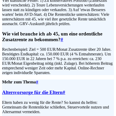
Vier klassische Fehler: 1) Zu konservatives Portfolio (Zinseszins
wird verschenkt). 2) Teure Lebensversicherungen weiterlaufen
lassen statt zu kündigen oder verkaufen. 3) Auf 'etwas Besseres
warten' beim AVD-Start. 4) Die Rentenlücke unterschätzen: Viele
unterschätzen mit 45, wie viel ihre gesetzliche Rente tatsächlich
ausmacht. GRV-Auskunft jährlich prüfen.
Wie viel brauche ich ab 45, um eine ordentliche
Zusatzrente zu bekommen?
#
Rechenbeispiel: Ziel = 500 EUR/Monat Zusatzrente über 20 Jahre.
Benötigtes Endkapital: ca. 150.000 EUR (4 % Entnahmerate). Um
150.000 EUR in 22 Jahren bei 7 % p.a. zu erreichen: ca. 230
EUR/Monat Eigenbeitrag nötig (inkl. Zulage). Bei höherem Beitrag
entsprechend weniger Zeit oder mehr Kapital. Online-Rechner
zeigen individuelle Sparraten.
Mehr zum Thema
#
Altersvorsorge für die Eltern
#
Eltern haben zu wenig für die Rente? So kannst du helfen:
Gemeinsam die Rentenlücke schließen, Steuervorteile nutzen und
Altersarmut vermeiden.