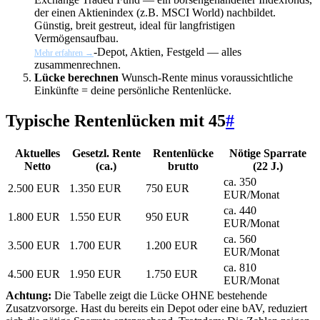
der einen Aktienindex (z.B. MSCI World) nachbildet.
Günstig, breit gestreut, ideal für langfristigen
Vermögensaufbau.
-Depot, Aktien, Festgeld — alles
Mehr erfahren →
zusammenrechnen.
Lücke berechnen
Wunsch-Rente minus voraussichtliche
Einkünfte = deine persönliche Rentenlücke.
Typische Rentenlücken mit 45
#
Aktuelles
Gesetzl. Rente
Rentenlücke
Nötige Sparrate
Netto
(ca.)
brutto
(22 J.)
ca. 350
2.500 EUR
1.350 EUR
750 EUR
EUR/Monat
ca. 440
1.800 EUR
1.550 EUR
950 EUR
EUR/Monat
ca. 560
3.500 EUR
1.700 EUR
1.200 EUR
EUR/Monat
ca. 810
4.500 EUR
1.950 EUR
1.750 EUR
EUR/Monat
Achtung:
Die Tabelle zeigt die Lücke OHNE bestehende
Zusatzvorsorge. Hast du bereits ein Depot oder eine bAV, reduziert