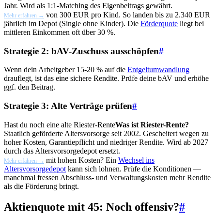
Jahr. Wird als 1:1-Matching des Eigenbeitrags gewährt.
von 300 EUR pro Kind. So landen bis zu 2.340 EUR
Mehr erfahren →
jährlich im Depot (Single ohne Kinder). Die
Förderquote
liegt bei
mittleren Einkommen oft über 30 %.
Strategie 2: bAV-Zuschuss ausschöpfen
#
Wenn dein Arbeitgeber 15-20 % auf die
Entgeltumwandlung
drauflegt, ist das eine sichere Rendite. Prüfe deine bAV und erhöhe
ggf. den Beitrag.
Strategie 3: Alte Verträge prüfen
#
Hast du noch eine alte
Riester-Rente
Was ist Riester-Rente?
Staatlich geförderte Altersvorsorge seit 2002. Gescheitert wegen zu
hoher Kosten, Garantiepflicht und niedriger Rendite. Wird ab 2027
durch das Altersvorsorgedepot ersetzt.
mit hohen Kosten? Ein
Wechsel ins
Mehr erfahren →
Altersvorsorgedepot
kann sich lohnen. Prüfe die Konditionen —
manchmal fressen Abschluss- und Verwaltungskosten mehr Rendite
als die Förderung bringt.
Aktienquote mit 45: Noch offensiv?
#