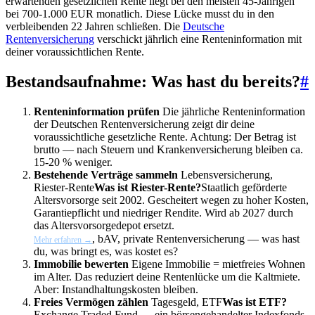
erwartenden gesetzlichen Rente liegt bei den meisten 45-Jährigen
bei 700-1.000 EUR monatlich. Diese Lücke musst du in den
verbleibenden 22 Jahren schließen. Die
Deutsche
Rentenversicherung
verschickt jährlich eine Renteninformation mit
deiner voraussichtlichen Rente.
Bestandsaufnahme: Was hast du bereits?
#
Renteninformation prüfen
Die jährliche Renteninformation
der Deutschen Rentenversicherung zeigt dir deine
voraussichtliche gesetzliche Rente. Achtung: Der Betrag ist
brutto — nach Steuern und Krankenversicherung bleiben ca.
15-20 % weniger.
Bestehende Verträge sammeln
Lebensversicherung,
Riester-Rente
Was ist Riester-Rente?
Staatlich geförderte
Altersvorsorge seit 2002. Gescheitert wegen zu hoher Kosten,
Garantiepflicht und niedriger Rendite. Wird ab 2027 durch
das Altersvorsorgedepot ersetzt.
, bAV, private Rentenversicherung — was hast
Mehr erfahren →
du, was bringt es, was kostet es?
Immobilie bewerten
Eigene Immobilie = mietfreies Wohnen
im Alter. Das reduziert deine Rentenlücke um die Kaltmiete.
Aber: Instandhaltungskosten bleiben.
Freies Vermögen zählen
Tagesgeld,
ETF
Was ist ETF?
Exchange Traded Fund — ein börsengehandelter Indexfonds,