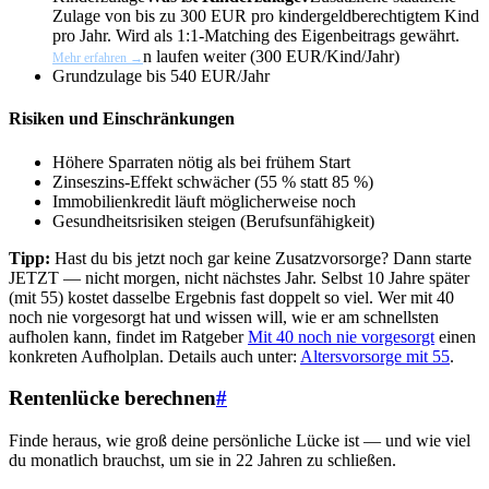
Zulage von bis zu 300 EUR pro kindergeldberechtigtem Kind
pro Jahr. Wird als 1:1-Matching des Eigenbeitrags gewährt.
n laufen weiter (300 EUR/Kind/Jahr)
Mehr erfahren →
Grundzulage bis 540 EUR/Jahr
Risiken und Einschränkungen
Höhere Sparraten nötig als bei frühem Start
Zinseszins-Effekt schwächer (55 % statt 85 %)
Immobilienkredit läuft möglicherweise noch
Gesundheitsrisiken steigen (Berufsunfähigkeit)
Tipp:
Hast du bis jetzt noch gar keine Zusatzvorsorge? Dann starte
JETZT — nicht morgen, nicht nächstes Jahr. Selbst 10 Jahre später
(mit 55) kostet dasselbe Ergebnis fast doppelt so viel. Wer mit 40
noch nie vorgesorgt hat und wissen will, wie er am schnellsten
aufholen kann, findet im Ratgeber
Mit 40 noch nie vorgesorgt
einen
konkreten Aufholplan. Details auch unter:
Altersvorsorge mit 55
.
Rentenlücke berechnen
#
Finde heraus, wie groß deine persönliche Lücke ist — und wie viel
du monatlich brauchst, um sie in 22 Jahren zu schließen.