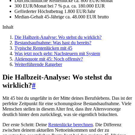
Durchschnittliche Rentenlücke
ca. 800 EUR/Monat
300 EUR/Monat bei 7 % p.a.
ca. 180.000 EUR
Geförderter Höchstbetrag
1.800 EUR/Jahr
Median-Gehalt 45-Jährige
ca. 48.000 EUR brutto
Inhalt
Die Halbzeit-Analyse: Wo stehst du wirklich?
Bestandsaufnahme: Was hast du bereits?
Typische Rentenlücken mit 45
Was jetzt noch geht: Nachsteuern mit System
Aktienquote mit 45: Noch offensiv?
Weiterführende Ratgeber
Die Halbzeit-Analyse: Wo stehst du
wirklich?
#
Mit 45 bist du ungefähr in der Mitte deines Berufslebens. Das ist der
perfekte Zeitpunkt für eine schonungslose Bestandsaufnahme. Viele
Menschen stellen in diesem Alter fest, dass ihre Altersvorsorge
deutlich hinter dem zurückliegt, was sie eigentlich bräuchten.
Der erste Schritt: Deine
Rentenlücke berechnen
. Die Differenz
zwischen deinem aktuellen Nettoeinkommen und der zu