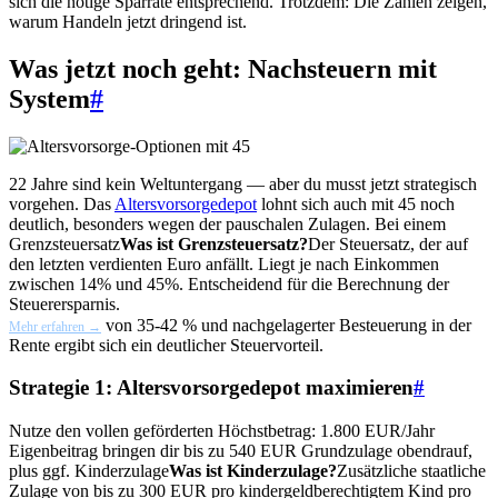
sich die nötige Sparrate entsprechend. Trotzdem: Die Zahlen zeigen,
warum Handeln jetzt dringend ist.
Was jetzt noch geht: Nachsteuern mit
System
#
22 Jahre sind kein Weltuntergang — aber du musst jetzt strategisch
vorgehen. Das
Altersvorsorgedepot
lohnt sich auch mit 45 noch
deutlich, besonders wegen der pauschalen Zulagen. Bei einem
Grenzsteuersatz
Was ist Grenzsteuersatz?
Der Steuersatz, der auf
den letzten verdienten Euro anfällt. Liegt je nach Einkommen
zwischen 14% und 45%. Entscheidend für die Berechnung der
Steuerersparnis.
von 35-42 % und nachgelagerter Besteuerung in der
Mehr erfahren →
Rente ergibt sich ein deutlicher Steuervorteil.
Strategie 1: Altersvorsorgedepot maximieren
#
Nutze den vollen geförderten Höchstbetrag: 1.800 EUR/Jahr
Eigenbeitrag bringen dir bis zu 540 EUR Grundzulage obendrauf,
plus ggf.
Kinderzulage
Was ist Kinderzulage?
Zusätzliche staatliche
Zulage von bis zu 300 EUR pro kindergeldberechtigtem Kind pro