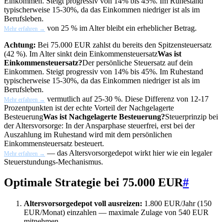
Einkommen. Steigt progressiv von 14% bis 45%. Im Ruhestand
typischerweise 15-30%, da das Einkommen niedriger ist als im
Berufsleben.
von 25 % im Alter bleibt ein erheblicher Betrag.
Mehr erfahren →
Achtung:
Bei 75.000 EUR zahlst du bereits den Spitzensteuersatz
(42 %). Im Alter sinkt dein
Einkommensteuersatz
Was ist
Einkommensteuersatz?
Der persönliche Steuersatz auf dein
Einkommen. Steigt progressiv von 14% bis 45%. Im Ruhestand
typischerweise 15-30%, da das Einkommen niedriger ist als im
Berufsleben.
vermutlich auf 25-30 %. Diese Differenz von 12-17
Mehr erfahren →
Prozentpunkten ist der echte Vorteil der
Nachgelagerte
Besteuerung
Was ist Nachgelagerte Besteuerung?
Steuerprinzip bei
der Altersvorsorge: In der Ansparphase steuerfrei, erst bei der
Auszahlung im Ruhestand wird mit dem persönlichen
Einkommensteuersatz besteuert.
— das Altersvorsorgedepot wirkt hier wie ein legaler
Mehr erfahren →
Steuerstundungs-Mechanismus.
Optimale Strategie bei 75.000 EUR
#
Altersvorsorgedepot voll ausreizen:
1.800 EUR/Jahr (150
EUR/Monat) einzahlen — maximale Zulage von 540 EUR
mitnehmen.