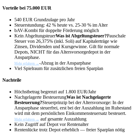
Vorteile bei 75.000 EUR
540 EUR Grundzulage pro Jahr
Steuerstundung: 42 % heute vs. 25-30 % im Alter
bAV-Kombi für doppelte Förderung möglich
Kein
Abgeltungsteuer
Was ist Abgeltungsteuer?
Pauschale
Steuer von 26,375% (inkl. Soli) auf Kapitalerträge wie
Zinsen, Dividenden und Kursgewinne. Gilt für normale
Depots, NICHT für das Altersvorsorgedepot in der
Ansparphase.
-Abzug in der Ansparphase
Mehr erfahren →
Viel Spielraum für zusätzlichen freien Sparplan
Nachteile
Höchstbetrag begrenzt auf 1.800 EUR/Jahr
Nachgelagerte Besteuerung
Was ist Nachgelagerte
Besteuerung?
Steuerprinzip bei der Altersvorsorge: In der
Ansparphase steuerfrei, erst bei der Auszahlung im Ruhestand
wird mit dem persönlichen Einkommensteuersatz besteuert.
auf gesamte Auszahlung
Mehr erfahren →
Kein Zugriff auf Depot vor Rentenalter
Rentenlücke trotz Depot erheblich — freier Sparplan nötig