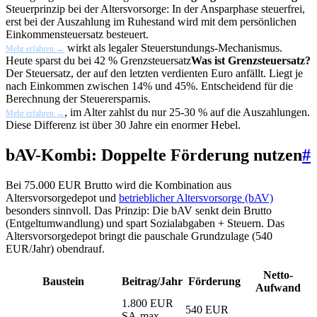
Steuerprinzip bei der Altersvorsorge: In der Ansparphase steuerfrei,
erst bei der Auszahlung im Ruhestand wird mit dem persönlichen
Einkommensteuersatz besteuert.
wirkt als legaler Steuerstundungs-Mechanismus.
Mehr erfahren →
Heute sparst du bei 42 %
Grenzsteuersatz
Was ist Grenzsteuersatz?
Der Steuersatz, der auf den letzten verdienten Euro anfällt. Liegt je
nach Einkommen zwischen 14% und 45%. Entscheidend für die
Berechnung der Steuerersparnis.
, im Alter zahlst du nur 25-30 % auf die Auszahlungen.
Mehr erfahren →
Diese Differenz ist über 30 Jahre ein enormer Hebel.
bAV-Kombi: Doppelte Förderung nutzen
#
Bei 75.000 EUR Brutto wird die Kombination aus
Altersvorsorgedepot und
betrieblicher Altersvorsorge (bAV)
besonders sinnvoll. Das Prinzip: Die bAV senkt dein Brutto
(Entgeltumwandlung) und spart Sozialabgaben + Steuern. Das
Altersvorsorgedepot bringt die pauschale Grundzulage (540
EUR/Jahr) obendrauf.
Netto-
Baustein
Beitrag/Jahr
Förderung
Aufwand
1.800 EUR
540 EUR
SA-max