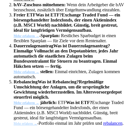
bAV-Zuschuss mitnehmen:
Wenn dein Arbeitgeber die bAV
bezuschusst, zusätzlich über Entgeltumwandlung einzahlen.
Freier
ETF
Was ist ETF?
Exchange Traded Fund — ein
börsengehandelter Indexfonds, der einen Aktienindex
(z.B. MSCI World) nachbildet. Günstig, breit gestreut,
ideal für langfristigen Vermögensaufbau.
-Sparplan:
Restliches Sparbudget in einen
Mehr erfahren →
flexiblen Sparplan — für Ziele vor dem Rentenalter.
Dauerzulagenantrag
Was ist Dauerzulagenantrag?
Einmalige Vollmacht an den Depotanbieter, jedes Jahr
automatisch die staatlichen Zulagen beim
Bundeszentralamt für Steuern zu beantragen. Einmal
Häkchen setzen — fertig.
stellen:
Einmal einrichten, Zulagen kommen
Mehr erfahren →
automatisch.
Rebalancing
Was ist Rebalancing?
Regelmäßige
Umschichtung der Anlagen, um die ursprüngliche
Gewichtung wiederherzustellen. Im Altersvorsorgedepot
steuerfrei möglich.
jährlich:
ETF
Was ist ETF?
Exchange Traded
Mehr erfahren →
Fund — ein börsengehandelter Indexfonds, der einen
Aktienindex (z.B. MSCI World) nachbildet. Günstig, breit
gestreut, ideal für langfristigen Vermögensaufbau.
-Portfolio einmal im Jahr prüfen und
rebalancen
.
Mehr erfahren →