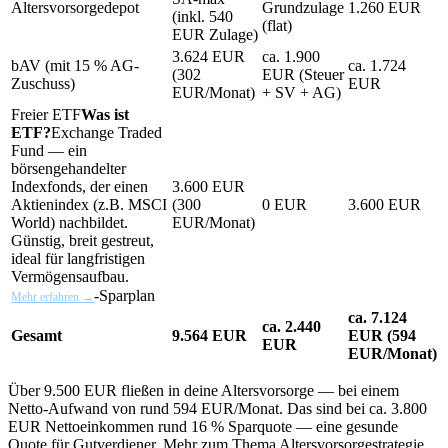
Altersvorsorgedepot
Grundzulage
1.260 EUR
(inkl. 540
(flat)
EUR Zulage)
3.624 EUR
ca. 1.900
bAV (mit 15 % AG-
ca. 1.724
(302
EUR (Steuer
Zuschuss)
EUR
EUR/Monat)
+ SV + AG)
Freier
ETF
Was ist
ETF?
Exchange Traded
Fund — ein
börsengehandelter
Indexfonds, der einen
3.600 EUR
Aktienindex (z.B. MSCI
(300
0 EUR
3.600 EUR
World) nachbildet.
EUR/Monat)
Günstig, breit gestreut,
ideal für langfristigen
Vermögensaufbau.
-Sparplan
Mehr erfahren →
ca. 7.124
ca. 2.440
Gesamt
9.564 EUR
EUR (594
EUR
EUR/Monat)
Über 9.500 EUR fließen in deine Altersvorsorge — bei einem
Netto-Aufwand von rund 594 EUR/Monat. Das sind bei ca. 3.800
EUR Nettoeinkommen rund 16 % Sparquote — eine gesunde
Quote für Gutverdiener. Mehr zum Thema Altersvorsorgestrategie.