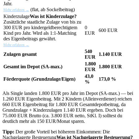
Jahr.
(flat, ab Sockelbeitrag)
Mehr erfahren →
Kinderzulage
Was ist Kinderzulage?
Zusätzliche staatliche Zulage von bis zu
300 EUR pro kindergeldberechtigtem
0
600 EUR
Kind pro Jahr. Wird als 1:1-Matching
EUR
des Eigenbeitrags gewährt.
Mehr erfahren →
540
Zulagen gesamt
1.140 EUR
EUR
1.800
Gesamt im Depot (SA-max.)
1.800 EUR
EUR
43,0
Förderquote (Grundzulage/Eigen)
173,0 %
%
Als Single landen 1.800 EUR pro Jahr im Depot (SA-max.) — bei
1.260 EUR Eigenbeitrag. Mit 2 Kindern (Alleinverdiener) reichen
660 EUR Eigenbeitrag für 1.800 EUR Gesamtdepotbeitrag, da
Grundzulage + Kinderzulagen 1.140 EUR ergeben. Doch bei
75.000 EUR Brutto (ca. 3.800 EUR netto, StKl. I) solltest du
deutlich mehr als 150 EUR/Monat sparen.
Tipp:
Der große Vorteil bei höherem Einkommen: Die
Nachgelagerte Besteuerung
Was ist Nachgelagerte Besteuerung?