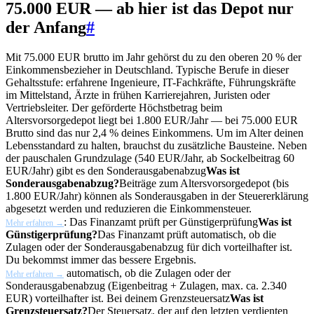
75.000 EUR — ab hier ist das Depot nur
der Anfang
#
Mit 75.000 EUR brutto im Jahr gehörst du zu den oberen 20 % der
Einkommensbezieher in Deutschland. Typische Berufe in dieser
Gehaltsstufe: erfahrene Ingenieure, IT-Fachkräfte, Führungskräfte
im Mittelstand, Ärzte in frühen Karrierejahren, Juristen oder
Vertriebsleiter. Der geförderte Höchstbetrag beim
Altersvorsorgedepot liegt bei 1.800 EUR/Jahr — bei 75.000 EUR
Brutto sind das nur 2,4 % deines Einkommens. Um im Alter deinen
Lebensstandard zu halten, brauchst du zusätzliche Bausteine. Neben
der pauschalen Grundzulage (540 EUR/Jahr, ab Sockelbeitrag 60
EUR/Jahr) gibt es den
Sonderausgabenabzug
Was ist
Sonderausgabenabzug?
Beiträge zum Altersvorsorgedepot (bis
1.800 EUR/Jahr) können als Sonderausgaben in der Steuererklärung
abgesetzt werden und reduzieren die Einkommensteuer.
: Das Finanzamt prüft per
Günstigerprüfung
Was ist
Mehr erfahren →
Günstigerprüfung?
Das Finanzamt prüft automatisch, ob die
Zulagen oder der Sonderausgabenabzug für dich vorteilhafter ist.
Du bekommst immer das bessere Ergebnis.
automatisch, ob die Zulagen oder der
Mehr erfahren →
Sonderausgabenabzug (Eigenbeitrag + Zulagen, max. ca. 2.340
EUR) vorteilhafter ist. Bei deinem
Grenzsteuersatz
Was ist
Grenzsteuersatz?
Der Steuersatz, der auf den letzten verdienten