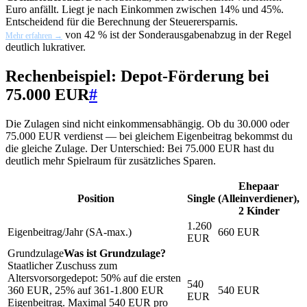
Euro anfällt. Liegt je nach Einkommen zwischen 14% und 45%.
Entscheidend für die Berechnung der Steuerersparnis.
von 42 % ist der Sonderausgabenabzug in der Regel
Mehr erfahren →
deutlich lukrativer.
Rechenbeispiel: Depot-Förderung bei
75.000 EUR
#
Die Zulagen sind nicht einkommensabhängig. Ob du 30.000 oder
75.000 EUR verdienst — bei gleichem Eigenbeitrag bekommst du
die gleiche Zulage. Der Unterschied: Bei 75.000 EUR hast du
deutlich mehr Spielraum für zusätzliches Sparen.
Ehepaar
Position
Single
(Alleinverdiener),
2 Kinder
1.260
Eigenbeitrag/Jahr (SA-max.)
660 EUR
EUR
Grundzulage
Was ist Grundzulage?
Staatlicher Zuschuss zum
Altersvorsorgedepot: 50% auf die ersten
540
360 EUR, 25% auf 361-1.800 EUR
540 EUR
EUR
Eigenbeitrag. Maximal 540 EUR pro