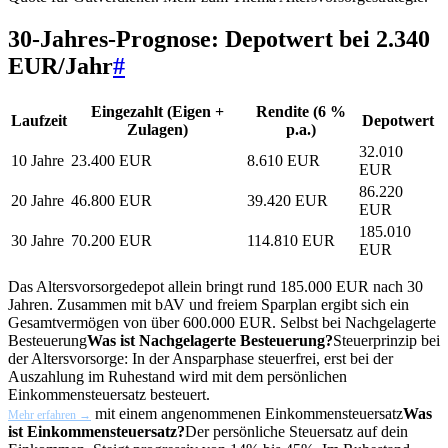
30-Jahres-Prognose: Depotwert bei 2.340
EUR/Jahr
#
Eingezahlt (Eigen +
Rendite (6 %
Laufzeit
Depotwert
Zulagen)
p.a.)
32.010
10 Jahre
23.400 EUR
8.610 EUR
EUR
86.220
20 Jahre
46.800 EUR
39.420 EUR
EUR
185.010
30 Jahre
70.200 EUR
114.810 EUR
EUR
Das Altersvorsorgedepot allein bringt rund 185.000 EUR nach 30
Jahren. Zusammen mit bAV und freiem Sparplan ergibt sich ein
Gesamtvermögen von über 600.000 EUR. Selbst bei
Nachgelagerte
Besteuerung
Was ist Nachgelagerte Besteuerung?
Steuerprinzip bei
der Altersvorsorge: In der Ansparphase steuerfrei, erst bei der
Auszahlung im Ruhestand wird mit dem persönlichen
Einkommensteuersatz besteuert.
mit einem angenommenen
Einkommensteuersatz
Was
Mehr erfahren →
ist Einkommensteuersatz?
Der persönliche Steuersatz auf dein