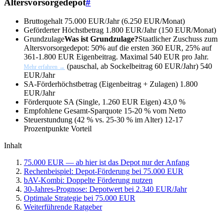
Altersvorsorgedepot
#
Bruttogehalt
75.000 EUR/Jahr (6.250 EUR/Monat)
Geförderter Höchstbetrag
1.800 EUR/Jahr (150 EUR/Monat)
Grundzulage
Was ist Grundzulage?
Staatlicher Zuschuss zum
Altersvorsorgedepot: 50% auf die ersten 360 EUR, 25% auf
361-1.800 EUR Eigenbeitrag. Maximal 540 EUR pro Jahr.
(pauschal, ab Sockelbeitrag 60 EUR/Jahr)
540
Mehr erfahren →
EUR/Jahr
SA-Förderhöchstbetrag (Eigenbeitrag + Zulagen)
1.800
EUR/Jahr
Förderquote SA (Single, 1.260 EUR Eigen)
43,0 %
Empfohlene Gesamt-Sparquote
15-20 % vom Netto
Steuerstundung (42 % vs. 25-30 % im Alter)
12-17
Prozentpunkte Vorteil
Inhalt
75.000 EUR — ab hier ist das Depot nur der Anfang
Rechenbeispiel: Depot-Förderung bei 75.000 EUR
bAV-Kombi: Doppelte Förderung nutzen
30-Jahres-Prognose: Depotwert bei 2.340 EUR/Jahr
Optimale Strategie bei 75.000 EUR
Weiterführende Ratgeber