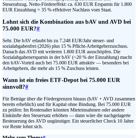
Steuerabzug. Netto-Fördereffekt: ca. 630 EUR Ersparnis für 1.800
EUR Einzahlung = 35 % effektiver Nachlass vom Staat.
Lohnt sich die Kombination aus bAV und AVD bei
75.000 EUR?
#
Sehr. Die bAV erlaubt bis zu 7.248 EUR/Jahr steuer- und
sozialabgabenfrei (2026) plus 15 % Pflicht-Arbeitgeberzuschuss.
Danach das AVD mit weiteren 1.800 EUR ausschöpfen. Die
Sozialabgabenersparnis in der bAV (~20 % der Einzahlung) macht
den bAV-Vorteil auch bei 75.000 EUR attraktiv — besonders bei
Arbeitgebern, die mehr als 15 % Zuschuss leisten.
Wann ist ein freies ETF-Depot bei 75.000 EUR
sinnvoll?
#
Für Beträge über die Fördergrenzen hinaus (bAV + AVD zusammen
bereits erheblich) und für Kapital ohne Bindung. Bei 75.000 EUR
zu prüfen: Im Rentenalter könnten Mieteinnahmen oder andere
Einkünfte den Steuersatz erhöhen — dann wäre die nachgelagerte
Besteuerung des AVD ungünstiger. Ein steuerlicher Check 10 Jahre
vor Rente lohnt sich.
Mehr zum Thema
#