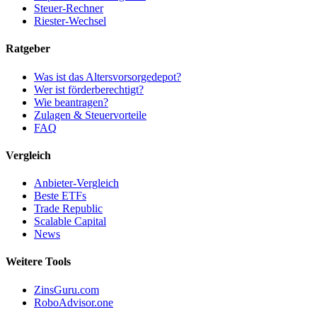
Steuer-Rechner
Riester-Wechsel
Ratgeber
Was ist das Altersvorsorgedepot?
Wer ist förderberechtigt?
Wie beantragen?
Zulagen & Steuervorteile
FAQ
Vergleich
Anbieter-Vergleich
Beste ETFs
Trade Republic
Scalable Capital
News
Weitere Tools
ZinsGuru.com
RoboAdvisor.one