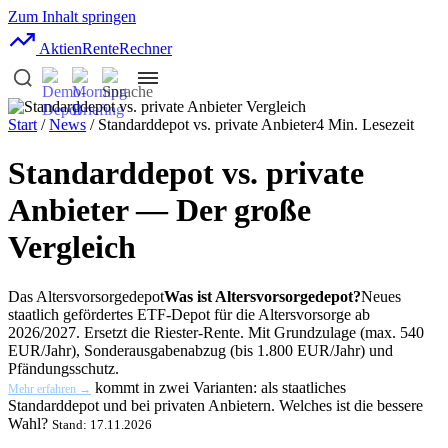
Zum Inhalt springen
AktienRente
Rechner
Start
/
News
/ Standarddepot vs. private Anbieter
4 Min. Lesezeit
Standarddepot vs. private
Anbieter — Der große
Vergleich
Das
Altersvorsorgedepot
Was ist Altersvorsorgedepot?
Neues
staatlich gefördertes ETF-Depot für die Altersvorsorge ab
2026/2027. Ersetzt die Riester-Rente. Mit Grundzulage (max. 540
EUR/Jahr), Sonderausgabenabzug (bis 1.800 EUR/Jahr) und
Pfändungsschutz.
kommt in zwei Varianten: als staatliches
Mehr erfahren →
Standarddepot und bei privaten Anbietern. Welches ist die bessere
Wahl?
Stand: 17.11.2026