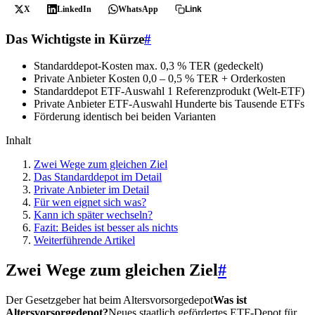
X
LinkedIn
WhatsApp
Link
Das Wichtigste in Kürze
#
Standarddepot-Kosten
max. 0,3 % TER (gedeckelt)
Private Anbieter Kosten
0,0 – 0,5 % TER + Orderkosten
Standarddepot ETF-Auswahl
1 Referenzprodukt (Welt-ETF)
Private Anbieter ETF-Auswahl
Hunderte bis Tausende ETFs
Förderung
identisch bei beiden Varianten
Inhalt
Zwei Wege zum gleichen Ziel
Das Standarddepot im Detail
Private Anbieter im Detail
Für wen eignet sich was?
Kann ich später wechseln?
Fazit: Beides ist besser als nichts
Weiterführende Artikel
Zwei Wege zum gleichen Ziel
#
Der Gesetzgeber hat beim
Altersvorsorgedepot
Was ist
Altersvorsorgedepot?
Neues staatlich gefördertes ETF-Depot für