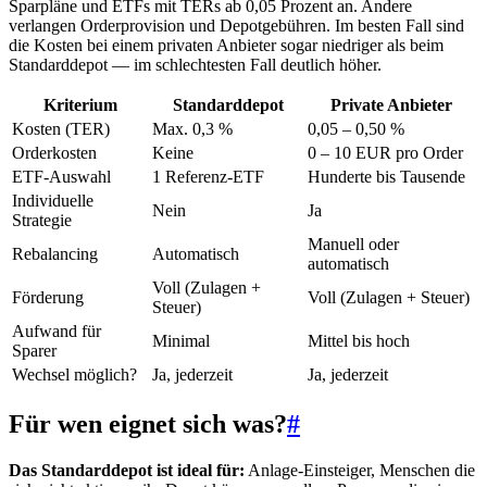
Sparpläne und ETFs mit TERs ab 0,05 Prozent an. Andere
verlangen Orderprovision und Depotgebühren. Im besten Fall sind
die Kosten bei einem privaten Anbieter sogar niedriger als beim
Standarddepot — im schlechtesten Fall deutlich höher.
Kriterium
Standarddepot
Private Anbieter
Kosten (TER)
Max. 0,3 %
0,05 – 0,50 %
Orderkosten
Keine
0 – 10 EUR pro Order
ETF-Auswahl
1 Referenz-ETF
Hunderte bis Tausende
Individuelle
Nein
Ja
Strategie
Manuell oder
Rebalancing
Automatisch
automatisch
Voll (Zulagen +
Förderung
Voll (Zulagen + Steuer)
Steuer)
Aufwand für
Minimal
Mittel bis hoch
Sparer
Wechsel möglich?
Ja, jederzeit
Ja, jederzeit
Für wen eignet sich was?
#
Das Standarddepot ist ideal für:
Anlage-Einsteiger, Menschen die