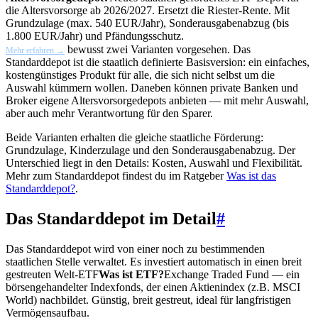
die Altersvorsorge ab 2026/2027. Ersetzt die Riester-Rente. Mit
Grundzulage (max. 540 EUR/Jahr), Sonderausgabenabzug (bis
1.800 EUR/Jahr) und Pfändungsschutz.
bewusst zwei Varianten vorgesehen. Das
Mehr erfahren →
Standarddepot ist die staatlich definierte Basisversion: ein einfaches,
kostengünstiges Produkt für alle, die sich nicht selbst um die
Auswahl kümmern wollen. Daneben können private Banken und
Broker eigene Altersvorsorgedepots anbieten — mit mehr Auswahl,
aber auch mehr Verantwortung für den Sparer.
Beide Varianten erhalten die gleiche staatliche Förderung:
Grundzulage, Kinderzulage und den Sonderausgabenabzug. Der
Unterschied liegt in den Details: Kosten, Auswahl und Flexibilität.
Mehr zum Standarddepot findest du im Ratgeber
Was ist das
Standarddepot?
.
Das Standarddepot im Detail
#
Das Standarddepot wird von einer noch zu bestimmenden
staatlichen Stelle verwaltet. Es investiert automatisch in einen breit
gestreuten Welt-
ETF
Was ist ETF?
Exchange Traded Fund — ein
börsengehandelter Indexfonds, der einen Aktienindex (z.B. MSCI
World) nachbildet. Günstig, breit gestreut, ideal für langfristigen
Vermögensaufbau.