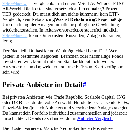
— vergleichbar mit einem MSCI ACWI oder FTSE
Mehr erfahren →
All-World. Die Kosten sind gesetzlich auf maximal 0,3 Prozent
TER gedeckelt. Du musst dich um nichts kümmern: kein ETF-
Vergleich, kein
Rebalancing
Was ist Rebalancing?
Regelmäßige
Umschichtung der Anlagen, um die ursprüngliche Gewichtung
wiederherzustellen. Im Altersvorsorgedepot steuerfrei möglich.
, keine Orderkosten. Einzahlen, Zulagen kassieren,
Mehr erfahren →
fertig.
Der Nachteil: Du hast keine Wahlmöglichkeit beim ETF. Wer
gezielt in bestimmte Regionen, Branchen oder nachhaltige Fonds
investieren will, kommt mit dem Standarddepot nicht weiter.
Außerdem ist unklar, welcher konkrete ETF zum Start verfügbar
sein wird.
Private Anbieter im Detail
#
Bei privaten Anbietern wie Trade Republic, Scalable Capital, ING
oder DKB hast du die volle Auswahl: Hunderte bis Tausende ETFs,
Einzel-Aktien (je nach Anbieter) und verschiedene Anlagestrategien.
Du kannst dein Portfolio individuell zusammenstellen und jederzeit
umschichten. Details dazu findest du im
Anbieter-Vergleich
.
Die Kosten variieren: Manche Neobroker bieten kostenlose